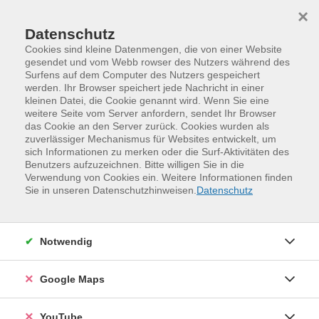
Skip to main content
Skip to page footer
×
Datenschutz
Cookies sind kleine Datenmengen, die von einer Website
gesendet und vom Webb rowser des Nutzers während des
Surfens auf dem Computer des Nutzers gespeichert
werden. Ihr Browser speichert jede Nachricht in einer
kleinen Datei, die Cookie genannt wird. Wenn Sie eine
weitere Seite vom Server anfordern, sendet Ihr Browser
das Cookie an den Server zurück. Cookies wurden als
zuverlässiger Mechanismus für Websites entwickelt, um
sich Informationen zu merken oder die Surf-Aktivitäten des
Benutzers aufzuzeichnen. Bitte willigen Sie in die
Verwendung von Cookies ein. Weitere Informationen finden
Programm
Kreativität und Gestaltung
Sie in unseren Datenschutzhinweisen.
Datenschutz
Malen und Zeichnen
Malkurse
Notwendig
Google Maps
YouTube