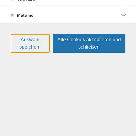
Matomo
Malen mit Gouache-Farben
Sie malen gern mit Aquarell, aber wünschen sich
Auswahl
Alle Cookies akzeptieren und
manchmal mehr Deckkraft? Probieren Sie Gouache aus!
speichern
schließen
Diese Farben sind ebenso mit Wasser vermalbar wie
Aquarell, aber deckend wie Acryl. Gouachefarben geben
Ihnen viele Möglichkeiten, atmosphärische Bilder zu
malen, aber dennoch kleine Fehlerchen im Nu zu
vertuschen. Im Rahmen dieses kompakten Workshops
lernen Sie die Möglichkeiten von moderner Gouache
kennen.
Weitere Hinweise
Bitte mitbringen: Gouache (am besten in Tuben, bspw.
Winsor & Newton Designer Gouache, Schmincke