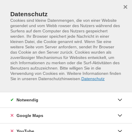
Skip to main content
Skip to page footer
×
Datenschutz
Cookies sind kleine Datenmengen, die von einer Website
gesendet und vom Webb rowser des Nutzers während des
Surfens auf dem Computer des Nutzers gespeichert
werden. Ihr Browser speichert jede Nachricht in einer
kleinen Datei, die Cookie genannt wird. Wenn Sie eine
weitere Seite vom Server anfordern, sendet Ihr Browser
das Cookie an den Server zurück. Cookies wurden als
zuverlässiger Mechanismus für Websites entwickelt, um
sich Informationen zu merken oder die Surf-Aktivitäten des
Benutzers aufzuzeichnen. Bitte willigen Sie in die
Verwendung von Cookies ein. Weitere Informationen finden
Programm
Kreativität und Gestaltung
Sie in unseren Datenschutzhinweisen.
Datenschutz
Malen und Zeichnen
Malkurse
Notwendig
Google Maps
YouTube