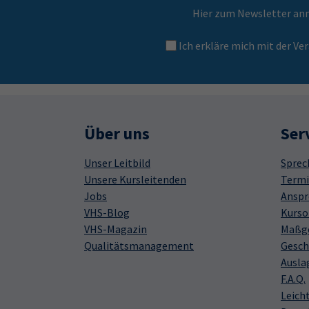
Hier zum Newsletter an
Ich erkläre mich mit der 
Über uns
Ser
Unser Leitbild
Sprec
Unsere Kursleitenden
Termi
Jobs
Anspr
VHS-Blog
Kurso
VHS-Magazin
Maßge
Qualitätsmanagement
Gesch
Ausla
F.A.Q.
Leich