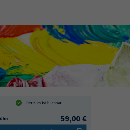
59,00 €
ühr: