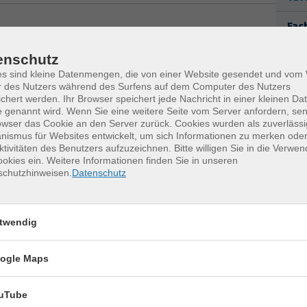
Fac
Anj
enschutz
0
mpositionslehre
11.01.2027
—
01.02.2027
a
es sind kleine Datenmengen, die von einer Website gesendet und vo
4x | 17:30 — 19:45 Uhr
r des Nutzers während des Surfens auf dem Computer des Nutzers
chert werden. Ihr Browser speichert jede Nachricht in einer kleinen Dat
M
26.10.2026
—
16.11.2026
 genannt wird. Wenn Sie eine weitere Seite vom Server anfordern, se
4x | 17:30 — 19:45 Uhr
owser das Cookie an den Server zurück. Cookies wurden als zuverlässi
ismus für Websites entwickelt, um sich Informationen zu merken oder
ktivitäten des Benutzers aufzuzeichnen. Bitte willigen Sie in die Verwe
okies ein. Weitere Informationen finden Sie in unseren
schutzhinweisen.
Datenschutz
erkurse für unvergessliche Somme
twendig
Tennis 60+
17
ogle Maps
Montag, 17.08.2026,
Aug.
uTube
11:00 – 12:00 Uhr