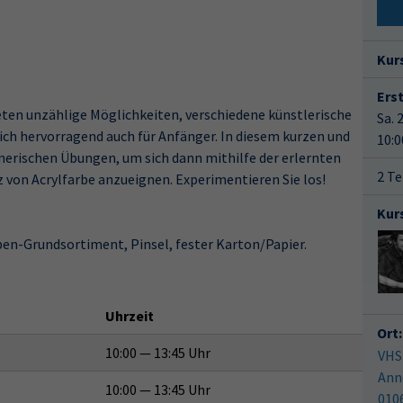
Kur
Ers
eten unzählige Möglichkeiten, verschiedene künstlerische
Sa. 
ch hervorragend auch für Anfänger. In diesem kurzen und
10:0
rischen Übungen, um sich dann mithilfe der erlernten
2 Te
 von Acrylfarbe anzueignen. Experimentieren Sie los!
Kur
ben-Grundsortiment, Pinsel, fester Karton/Papier.
Uhrzeit
Ort:
10:00 — 13:45 Uhr
VHS
Ann
10:00 — 13:45 Uhr
010