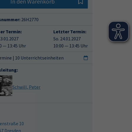
In den Warenkorb
snummer:
26H2770
ter Termin:
Letzter Termin:
23.01.2027
So. 24.01.2027
0 — 13:45 Uhr
10:00 — 13:45 Uhr
rmine | 10 Unterrichtseinheiten
sleitung:
Schwill, Peter
enstraße 10
67 Dresden