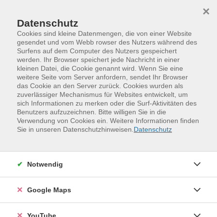
Skip to main content
Skip to page footer
×
Datenschutz
Cookies sind kleine Datenmengen, die von einer Website
gesendet und vom Webb rowser des Nutzers während des
Surfens auf dem Computer des Nutzers gespeichert
werden. Ihr Browser speichert jede Nachricht in einer
kleinen Datei, die Cookie genannt wird. Wenn Sie eine
weitere Seite vom Server anfordern, sendet Ihr Browser
das Cookie an den Server zurück. Cookies wurden als
zuverlässiger Mechanismus für Websites entwickelt, um
sich Informationen zu merken oder die Surf-Aktivitäten des
Benutzers aufzuzeichnen. Bitte willigen Sie in die
Verwendung von Cookies ein. Weitere Informationen finden
Programm
Kreativität und Gestaltung
Sie in unseren Datenschutzhinweisen.
Datenschutz
Malen und Zeichnen
Malen, Kunst und Lifestyle
Notwendig
Google Maps
YouTube