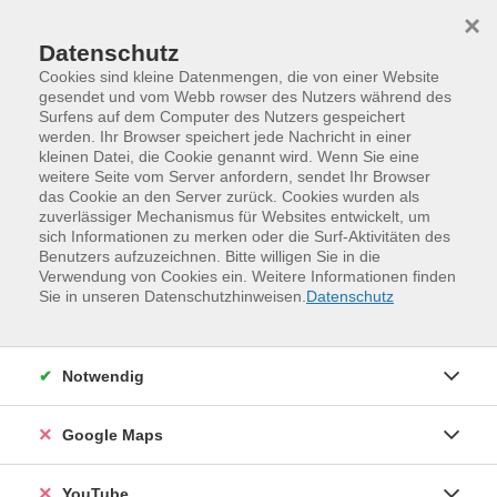
Skip to main content
Skip to page footer
×
Datenschutz
Cookies sind kleine Datenmengen, die von einer Website
gesendet und vom Webb rowser des Nutzers während des
Surfens auf dem Computer des Nutzers gespeichert
werden. Ihr Browser speichert jede Nachricht in einer
kleinen Datei, die Cookie genannt wird. Wenn Sie eine
weitere Seite vom Server anfordern, sendet Ihr Browser
das Cookie an den Server zurück. Cookies wurden als
zuverlässiger Mechanismus für Websites entwickelt, um
sich Informationen zu merken oder die Surf-Aktivitäten des
Benutzers aufzuzeichnen. Bitte willigen Sie in die
Verwendung von Cookies ein. Weitere Informationen finden
Programm
Kreativität und Gestaltung
Sie in unseren Datenschutzhinweisen.
Datenschutz
Kunsthandwerken und Schmuckdesign
Kunsthandwerken
Notwendig
Google Maps
YouTube