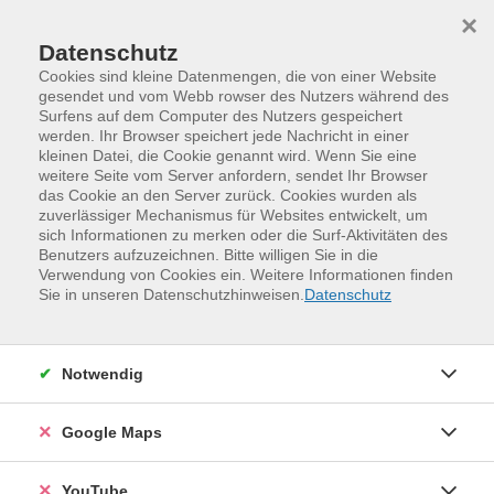
Skip to main content
Skip to page footer
×
Datenschutz
Cookies sind kleine Datenmengen, die von einer Website
gesendet und vom Webb rowser des Nutzers während des
Surfens auf dem Computer des Nutzers gespeichert
werden. Ihr Browser speichert jede Nachricht in einer
kleinen Datei, die Cookie genannt wird. Wenn Sie eine
weitere Seite vom Server anfordern, sendet Ihr Browser
das Cookie an den Server zurück. Cookies wurden als
zuverlässiger Mechanismus für Websites entwickelt, um
sich Informationen zu merken oder die Surf-Aktivitäten des
Benutzers aufzuzeichnen. Bitte willigen Sie in die
Verwendung von Cookies ein. Weitere Informationen finden
Programm
Kreativität und Gestaltung
Sie in unseren Datenschutzhinweisen.
Datenschutz
Kunsthandwerken und Schmuckdesign
Kunsthandwerken
Notwendig
Google Maps
YouTube