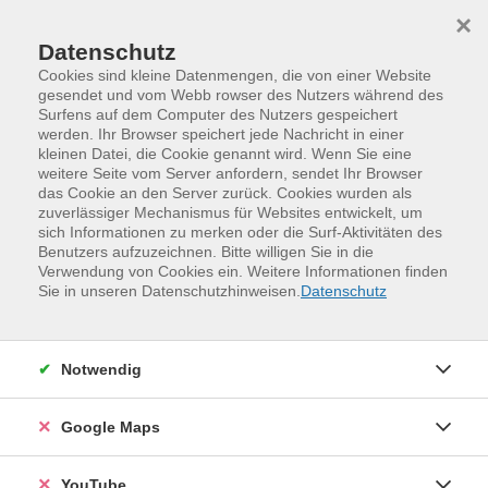
Skip to main content
Skip to page footer
×
Datenschutz
Cookies sind kleine Datenmengen, die von einer Website
gesendet und vom Webb rowser des Nutzers während des
Surfens auf dem Computer des Nutzers gespeichert
werden. Ihr Browser speichert jede Nachricht in einer
kleinen Datei, die Cookie genannt wird. Wenn Sie eine
weitere Seite vom Server anfordern, sendet Ihr Browser
das Cookie an den Server zurück. Cookies wurden als
zuverlässiger Mechanismus für Websites entwickelt, um
sich Informationen zu merken oder die Surf-Aktivitäten des
Benutzers aufzuzeichnen. Bitte willigen Sie in die
Verwendung von Cookies ein. Weitere Informationen finden
Programm
Kinder, Jugend und Familie
Sie in unseren Datenschutzhinweisen.
Datenschutz
Spielen und Bewegen
Schwimmen
Schwimmkurs für fortgeschrittene
Notwendig
Kinder ab 8 Jahre
Beim Brustschwimmen bewegt ihr euch bereits sicher
Google Maps
im Wasser und möchtet nun gern eine weitere
Schwimmart (Kraul oder Rücken) kennenlernen? Ziel
YouTube