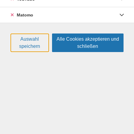
Gymnasium, Jahrgangsstufe 12. Aufgrund z.T.
abweichender Lehrpläne sind diese Kurse für
Matomo
Schülerinnen und Schüler des Beruflichen Gymnasiums
nur eingeschränkt und für die Fachoberschule NICHT
geeignet.
Auswahl
Alle Cookies akzeptieren und
speichern
schließen
Im Fokus dieses Kurses steht insbesondere die
Förderung von Schülerinnen und Schülern des
Grundkurses am allgemeinbildenden Gymnasium,
Jahrgangsstufe 12, für die Mathematik eine
Herausforderung darstellt und die sich kontinuierlich
auf das Bestehen der Abiturprüfung vorbereiten
möchten.
Inhaltlicher Schwerpunkt dieses Kompaktwochenendes
sind die mathematischen Grundlagen zur Vorbereitung
auf den A-Teil der Prüfung.