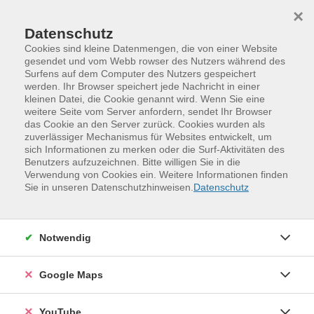
Skip to main content
Skip to page footer
×
Datenschutz
Cookies sind kleine Datenmengen, die von einer Website
gesendet und vom Webb rowser des Nutzers während des
Surfens auf dem Computer des Nutzers gespeichert
werden. Ihr Browser speichert jede Nachricht in einer
kleinen Datei, die Cookie genannt wird. Wenn Sie eine
weitere Seite vom Server anfordern, sendet Ihr Browser
das Cookie an den Server zurück. Cookies wurden als
zuverlässiger Mechanismus für Websites entwickelt, um
sich Informationen zu merken oder die Surf-Aktivitäten des
Benutzers aufzuzeichnen. Bitte willigen Sie in die
Verwendung von Cookies ein. Weitere Informationen finden
Programm
Kinder, Jugend und Familie
Sie in unseren Datenschutzhinweisen.
Datenschutz
Lernen und Studieren
Schule
Mathematik
Sicher durchs Mathe-Abi (Kl. 12 GK) -
Notwendig
Teil 1
Kompaktwochenende
Google Maps
Die Kursreihe dient der intensiven Vorbereitung auf die
Abiturprüfung des Grundkurses am allgemeinbildenden
YouTube