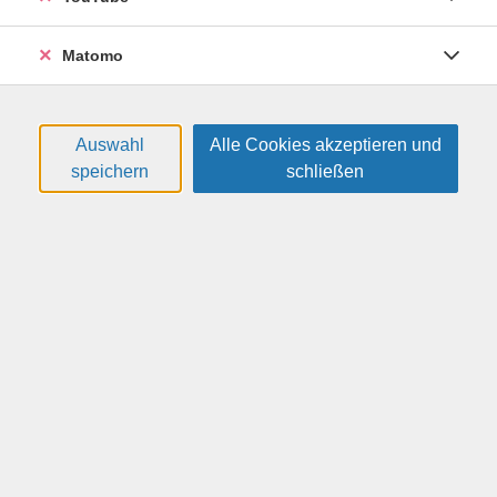
Auch das Auge isst mit. Lasst euch überraschen von
kleinen Kunstwerken der vegetarischen Kochkunst.
Matomo
Weitere Hinweise
Bitte mitbringen: 8 € für Lebensmittel.
Auswahl
Alle Cookies akzeptieren und
speichern
schließen
Altersgruppe:
13 - 17 Jahre
22,00 €
Gebühr:
In den Warenkorb
Kursnummer:
26H5322
Start:
Ende:
Di. 02.03.2027
Di. 02.03.2027