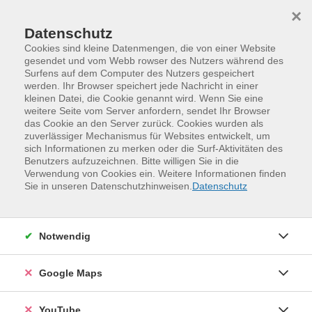
Skip to main content
Skip to page footer
×
Datenschutz
Cookies sind kleine Datenmengen, die von einer Website
gesendet und vom Webb rowser des Nutzers während des
Surfens auf dem Computer des Nutzers gespeichert
werden. Ihr Browser speichert jede Nachricht in einer
kleinen Datei, die Cookie genannt wird. Wenn Sie eine
weitere Seite vom Server anfordern, sendet Ihr Browser
das Cookie an den Server zurück. Cookies wurden als
zuverlässiger Mechanismus für Websites entwickelt, um
sich Informationen zu merken oder die Surf-Aktivitäten des
Benutzers aufzuzeichnen. Bitte willigen Sie in die
Verwendung von Cookies ein. Weitere Informationen finden
Programm
Kinder, Jugend und Familie
Sie in unseren Datenschutzhinweisen.
Datenschutz
Kochen und Backen
Junges Gemüse - ein vegetarischer
Notwendig
Kochkurs (ab 13 Jahre)
Auch ohne Fleisch kann man tolle Gerichte zaubern und
Google Maps
am Herd kreativ sein. Das vegetarische Menü aus
frischen Zutaten wird bunt, gesund und vor allem lecker.
YouTube