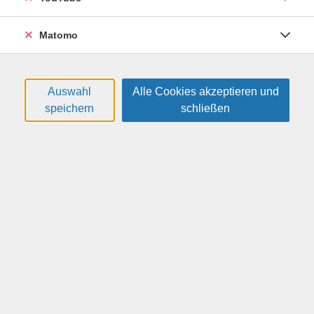
das Training aus Sicherheitsgründen nicht stattfinden,
der Termin wird nachgeholt.
Matomo
Weitere Hinweise
Bitte mitbringen: Inline Skates, Knie-, Ellenbogen- und
Handschützer, Helm ist Pflicht.
Auswahl
Alle Cookies akzeptieren und
speichern
schließen
Altersgruppe:
6 - 13 Jahre
19,00 €
Gebühr:
Auf die Warteliste
Kursnummer:
26F5656
Start:
Ende: