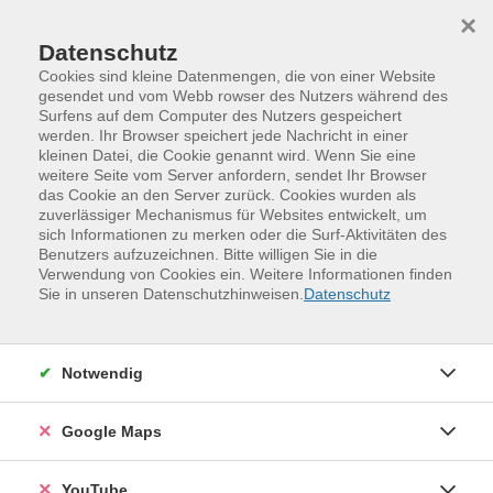
Skip to main content
Skip to page footer
×
Datenschutz
Cookies sind kleine Datenmengen, die von einer Website
gesendet und vom Webb rowser des Nutzers während des
Surfens auf dem Computer des Nutzers gespeichert
werden. Ihr Browser speichert jede Nachricht in einer
kleinen Datei, die Cookie genannt wird. Wenn Sie eine
weitere Seite vom Server anfordern, sendet Ihr Browser
das Cookie an den Server zurück. Cookies wurden als
zuverlässiger Mechanismus für Websites entwickelt, um
sich Informationen zu merken oder die Surf-Aktivitäten des
Benutzers aufzuzeichnen. Bitte willigen Sie in die
Verwendung von Cookies ein. Weitere Informationen finden
Programm
Kinder, Jugend und Familie
Sie in unseren Datenschutzhinweisen.
Datenschutz
Familien- und Eltern-Kind-Kurse
Inline Skaten - mit Kindern ab 6 Jahre
Notwendig
Damit Sie und Ihre Kinder sicher und mit richtiger
Technik Inline Skates fahren können, erlernen Sie im
Google Maps
Kurs die Lauftechnik (Grundschritte, Bögen fahren), die
Falltechnik und vor allem das Bremsen. Bei Regen kann
YouTube