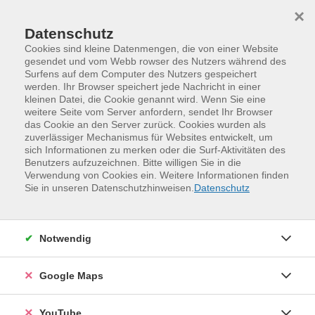
Skip to main content
Skip to page footer
×
Datenschutz
Cookies sind kleine Datenmengen, die von einer Website
gesendet und vom Webb rowser des Nutzers während des
Surfens auf dem Computer des Nutzers gespeichert
werden. Ihr Browser speichert jede Nachricht in einer
kleinen Datei, die Cookie genannt wird. Wenn Sie eine
weitere Seite vom Server anfordern, sendet Ihr Browser
das Cookie an den Server zurück. Cookies wurden als
zuverlässiger Mechanismus für Websites entwickelt, um
sich Informationen zu merken oder die Surf-Aktivitäten des
Benutzers aufzuzeichnen. Bitte willigen Sie in die
Verwendung von Cookies ein. Weitere Informationen finden
Programm
Kinder, Jugend und Familie
Sie in unseren Datenschutzhinweisen.
Datenschutz
Familien- und Eltern-Kind-Kurse
Gestalten
Stromern und Werkeln - mit Kindern ab
Notwendig
6 Jahre
Stromern Sie einen Tag lang mit Ihren Kindern durch
Google Maps
Wald und Flur und stellen Sie gemeinsam
Holzspielzeuge oder andere schöne Dinge her. Dafür
YouTube