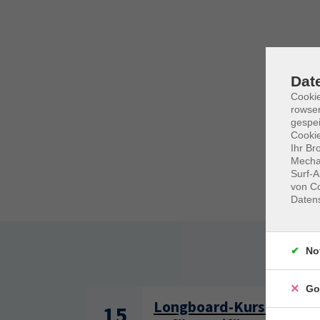
Dat
Cooki
rowse
gespei
Cookie
Ihr Br
Mechan
Surf-A
von Co
Daten
No
Somm
Go
Longboard-Kurs für
15