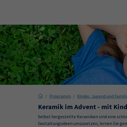
Skip to main content
Skip to page footer
Programm
Kinder, Jugend und Famili
Keramik im Advent - mit Kind
Selbst hergestellte Keramiken sind eine sc
Gestaltungsideen umzusetzen, lernen Sie ge