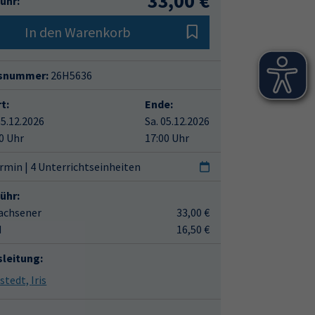
33,00 €
ühr:
In den Warenkorb
snummer:
26H5636
t:
Ende:
05.12.2026
Sa. 05.12.2026
0 Uhr
17:00 Uhr
rmin | 4 Unterrichtseinheiten
ühr:
achsener
33,00 €
d
16,50 €
sleitung:
Florstedt, Iris