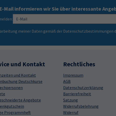
E-Mail informieren wir Sie über interessante Ange
melden:
Verarbeitung meiner Daten gemäß der Datenschutzbestimmungen d
vice und Kontakt
Rechtliches
hzeiten und Kontakt
Impressum
nbuchung Deutschkurse
AGB
echpersonen
Datenschutzerklärung
rte
Barrierefreiheit
schneiderte Angebote
Satzung
enkgutschein
Widerrufsbelehrung
ge Programmheft
Widerruf