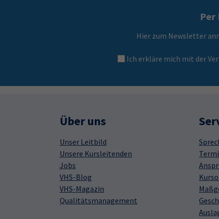
Per 
Hier zum Newsletter an
Ich erkläre mich mit der 
Über uns
Ser
Unser Leitbild
Sprec
Unsere Kursleitenden
Termi
Jobs
Anspr
VHS-Blog
Kurso
VHS-Magazin
Maßge
Qualitätsmanagement
Gesch
Ausla