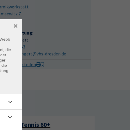
amikwerkstatt
omsewitz 7
57 Dresden
×
hliche Beratung:
m Webb
harina Lengert
351 25440-53
ei, die
atharina.lengert@vhs-dresden.de
ndet
ger
it Freunden teilen
 die
ndung
rtage
Tennis 60+
17
17