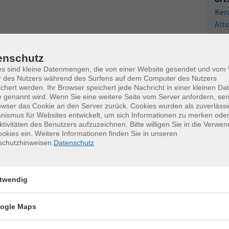
Ker
Alt
011
enschutz
Fac
es sind kleine Datenmengen, die von einer Website gesendet und vo
Kat
r des Nutzers während des Surfens auf dem Computer des Nutzers
0
chert werden. Ihr Browser speichert jede Nachricht in einer kleinen Dat
k
 genannt wird. Wenn Sie eine weitere Seite vom Server anfordern, se
owser das Cookie an den Server zurück. Cookies wurden als zuverlässi
M
ismus für Websites entwickelt, um sich Informationen zu merken oder
ktivitäten des Benutzers aufzuzeichnen. Bitte willigen Sie in die Verwe
okies ein. Weitere Informationen finden Sie in unseren
schutzhinweisen.
Datenschutz
twendig
erkurse für unvergessliche Somme
ogle Maps
Keramik kennenlernen
17