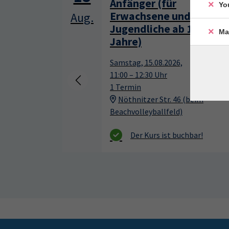
Anfänger (für
Yo
Erwachsene und
Aug.
Jugendliche ab 13
Ma
Jahre)
Samstag, 15.08.2026,
11:00 – 12:30 Uhr
1 Termin
Nöthnitzer Str. 46 (beim
Beachvolleyballfeld)