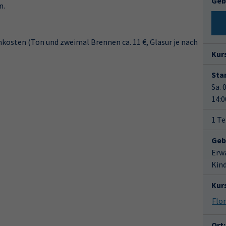
Geb
n.
nkosten (Ton und zweimal Brennen ca. 11 €, Glasur je nach
Kur
Star
Sa. 
14:0
1 Te
Geb
Erw
Kin
Kur
Ort: