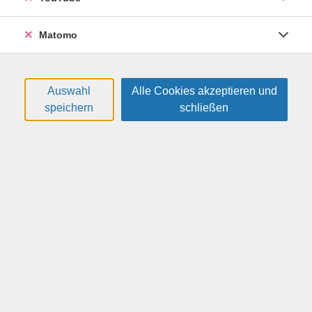
mit Ihren Kindern verschiedene Aufbautechniken
kennen oder vervollkommnen Ihre Fähigkeiten.
Matomo
Weitere Hinweise
Bitte mitbringen: Geld für Material- und Brennkosten
(Ton und zweimal Brennen ca. 11 €, Glasur je nach Größe
Auswahl
Alle Cookies akzeptieren und
der Keramik: ca. 3 - 6 €)
speichern
schließen
Altersgruppe:
6 - 10 Jahre
33,00 €
Gebühr:
In den Warenkorb
Kursnummer:
26H5635