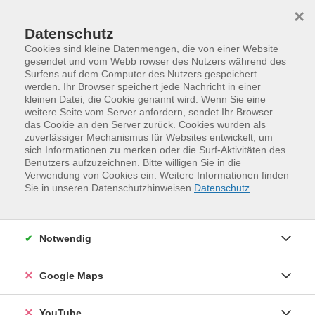
Skip to main content
Skip to page footer
×
Datenschutz
Cookies sind kleine Datenmengen, die von einer Website
gesendet und vom Webb rowser des Nutzers während des
Surfens auf dem Computer des Nutzers gespeichert
werden. Ihr Browser speichert jede Nachricht in einer
kleinen Datei, die Cookie genannt wird. Wenn Sie eine
weitere Seite vom Server anfordern, sendet Ihr Browser
das Cookie an den Server zurück. Cookies wurden als
zuverlässiger Mechanismus für Websites entwickelt, um
sich Informationen zu merken oder die Surf-Aktivitäten des
Benutzers aufzuzeichnen. Bitte willigen Sie in die
Verwendung von Cookies ein. Weitere Informationen finden
Programm
Kinder, Jugend und Familie
Sie in unseren Datenschutzhinweisen.
Datenschutz
Familien- und Eltern-Kind-Kurse
Gestalten
Keramik im Advent - mit Kindern ab 6
Notwendig
Jahre
Selbst hergestellte Keramiken sind eine schöne
Google Maps
Einstimmung auf Weihnachten. Um eigene
Gestaltungsideen umzusetzen, lernen Sie gemeinsam
YouTube