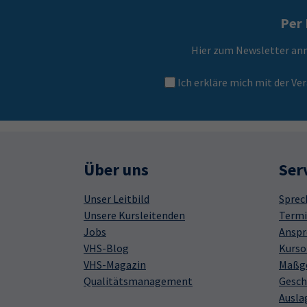
Per 
Hier zum Newsletter an
Ich erkläre mich mit der 
Über uns
Ser
Unser Leitbild
Sprec
Unsere Kursleitenden
Termi
Jobs
Anspr
VHS-Blog
Kurso
VHS-Magazin
Maßge
Qualitätsmanagement
Gesch
Ausla