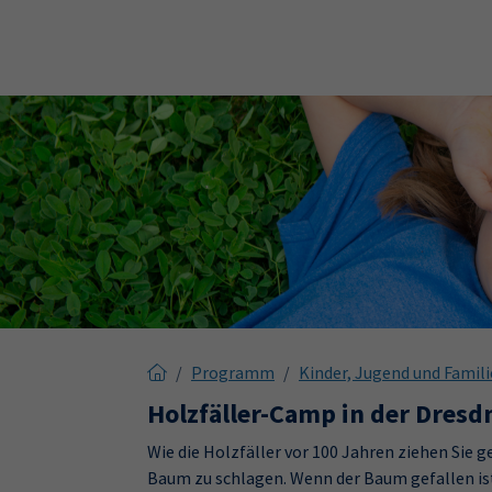
Skip to main content
Skip to page footer
Programm
Kinder, Jugend und Famili
Holzfäller-Camp in der Dresdn
Wie die Holzfäller vor 100 Jahren ziehen Sie
Baum zu schlagen. Wenn der Baum gefallen ist