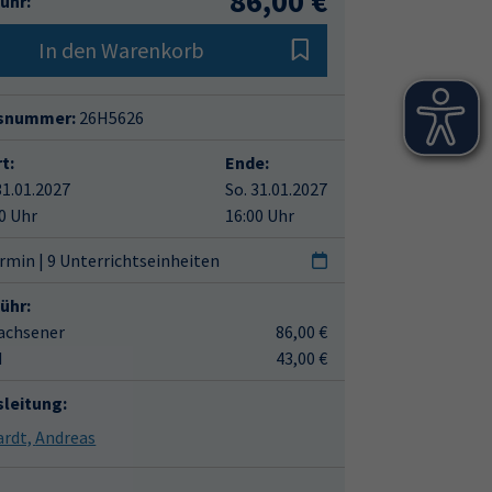
86,00 €
ühr:
In den Warenkorb
snummer:
26H5626
t:
Ende:
31.01.2027
So. 31.01.2027
0 Uhr
16:00 Uhr
rmin | 9 Unterrichtseinheiten
ühr:
achsener
86,00 €
d
43,00 €
sleitung:
Eckardt, Andreas