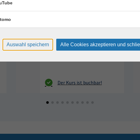
uTube
Montag, 17.08.2026,
Mon
g.
Aug.
09:30 – 12:30 Uhr
11:
tomo
2 Termine
1 T
VHS, Annenstr. 10
S
Auswahl speichern
Alle Cookies akzeptieren und schli