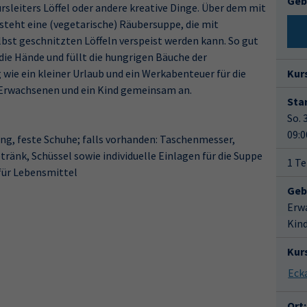
Geb
rsleiters Löffel oder andere kreative Dinge. Über dem mit
teht eine (vegetarische) Räubersuppe, die mit
lbst geschnitzten Löffeln verspeist werden kann. So gut
ie Hände und füllt die hungrigen Bäuche der
g wie ein kleiner Urlaub und ein Werkabenteuer für die
Kur
n Erwachsenen und ein Kind gemeinsam an.
Star
So. 
09:0
ung, feste Schuhe; falls vorhanden: Taschenmesser,
änk, Schüssel sowie individuelle Einlagen für die Suppe
1 Te
 für Lebensmittel
Geb
Erw
Kin
Kur
Ort: