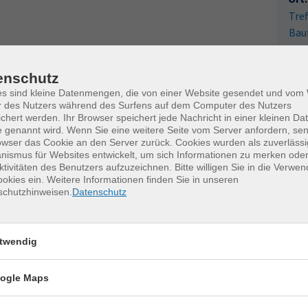
Tref
Bau
013
enschutz
Fac
es sind kleine Datenmengen, die von einer Website gesendet und vo
Kat
r des Nutzers während des Surfens auf dem Computer des Nutzers
0
chert werden. Ihr Browser speichert jede Nachricht in einer kleinen Dat
k
 genannt wird. Wenn Sie eine weitere Seite vom Server anfordern, se
owser das Cookie an den Server zurück. Cookies wurden als zuverlässi
M
ismus für Websites entwickelt, um sich Informationen zu merken oder
ktivitäten des Benutzers aufzuzeichnen. Bitte willigen Sie in die Verwe
okies ein. Weitere Informationen finden Sie in unseren
schutzhinweisen.
Datenschutz
twendig
erkurse für unvergessliche Somme
ogle Maps
Keramik kennenlernen
Te
7
17