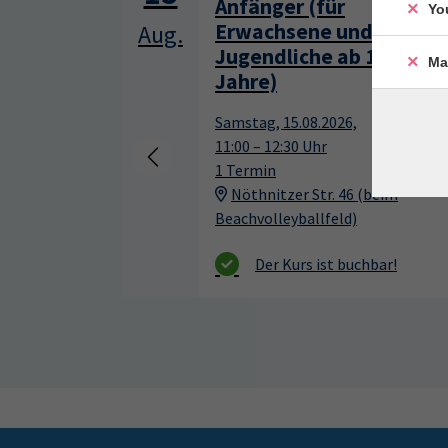
Anfänger (für
Yo
Erwachsene und
Aug.
Au
Jugendliche ab 13
Ma
Jahre)
Samstag, 15.08.2026,
11:00 – 12:30 Uhr
1 Termin
Nöthnitzer Str. 46 (beim
Beachvolleyballfeld)