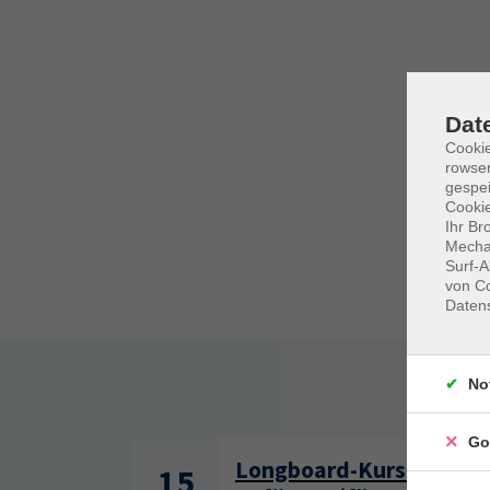
Dat
Cooki
rowse
gespei
Cookie
Ihr Br
Mechan
Surf-A
von Co
Daten
No
Somm
Go
Longboard-Kurs für
15
1