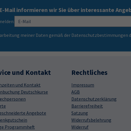
E-Mail informieren wir Sie über interessante Ange
melden:
Verarbeitung meiner Daten gemäß der Datenschutzbestimmungen d
vice und Kontakt
Rechtliches
hzeiten und Kontakt
Impressum
nbuchung Deutschkurse
AGB
echpersonen
Datenschutzerklärung
rte
Barrierefreiheit
schneiderte Angebote
Satzung
enkgutschein
Widerrufsbelehrung
ge Programmheft
Widerruf