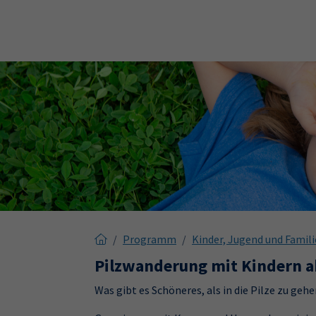
Skip to main content
Skip to page footer
Programm
Kinder, Jugend und Famili
Pilzwanderung mit Kindern a
Was gibt es Schöneres, als in die Pilze zu gehe