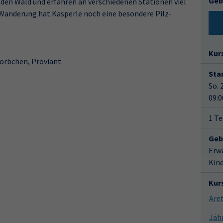
Geb
den Wald und erfahren an verschiedenen Stationen viel
 Wanderung hat Kasperle noch eine besondere Pilz-
Kur
körbchen, Proviant.
Star
So. 
09:0
1 Te
Geb
Erw
Kin
Kur