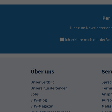
Per 
Hier zum Newsletter an
Ich erkläre mich mit der 
Über uns
Ser
Unser Leitbild
Sprec
Unsere Kursleitenden
Termi
Jobs
Anspr
VHS-Blog
Kurso
VHS-Magazin
Maßge
Qualitätsmanagement
Gesch