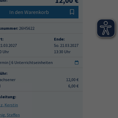
12,00 €
ühr:
In den Warenkorb
snummer:
26H5622
t:
Ende:
21.03.2027
So. 21.03.2027
0 Uhr
13:30 Uhr
rmin | 6 Unterrichtseinheiten
ühr:
achsener
12,00 €
d
6,00 €
sleitung:
Aretz, Kerstin
Jähnig, Steffen