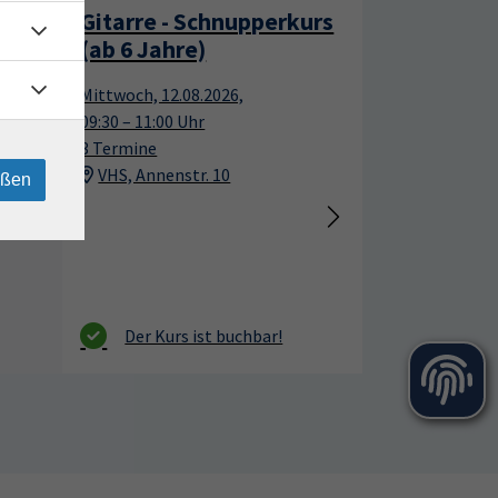
Gitarre - Schnupperkurs
12
12
(ab 6 Jahre)
Aug.
Aug.
Mittwoch, 12.08.2026,
09:30 – 11:00 Uhr
3 Termine
VHS, Annenstr. 10
eßen