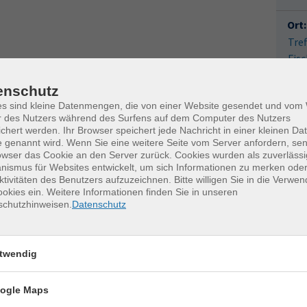
Ort:
Tref
Fis
010
enschutz
Fac
es sind kleine Datenmengen, die von einer Website gesendet und vo
r des Nutzers während des Surfens auf dem Computer des Nutzers
Kat
chert werden. Ihr Browser speichert jede Nachricht in einer kleinen Dat
0
 genannt wird. Wenn Sie eine weitere Seite vom Server anfordern, se
k
owser das Cookie an den Server zurück. Cookies wurden als zuverlässi
ismus für Websites entwickelt, um sich Informationen zu merken oder
M
ktivitäten des Benutzers aufzuzeichnen. Bitte willigen Sie in die Verwe
okies ein. Weitere Informationen finden Sie in unseren
schutzhinweisen.
Datenschutz
twendig
erkurse für unvergessliche Somme
ogle Maps