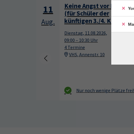
Keine Angst vor Mathe
11
Yo
(für Schüler der
künftigen 3./4. Klasse)
Aug.
Ma
Dienstag, 11.08.2026,
09:00 – 10:30 Uhr
4 Termine
VHS, Annenstr. 10