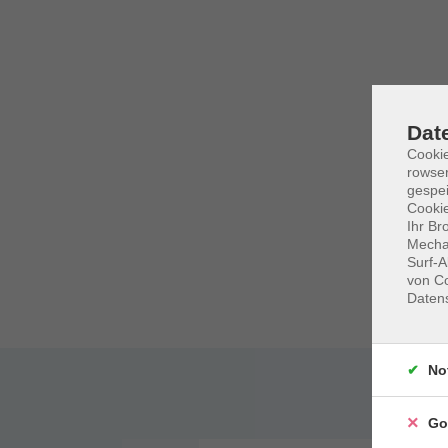
Dat
Cooki
rowse
gespei
Cookie
Ihr Br
Mechan
Surf-A
von Co
Daten
No
Somm
Go