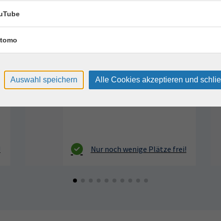
Clever organisieren und
11
uTube
notieren - Lerntechniken
(für Klasse 7 - 9)
Aug.
tomo
Dienstag, 11.08.2026,
10:00 – 14:45 Uhr
1 Termin
Auswahl speichern
Alle Cookies akzeptieren und schli
VHS, Annenstr. 10