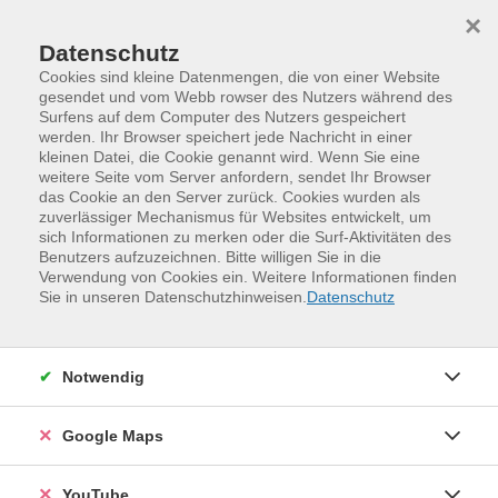
Skip to main content
Skip to page footer
×
Datenschutz
Cookies sind kleine Datenmengen, die von einer Website
gesendet und vom Webb rowser des Nutzers während des
Surfens auf dem Computer des Nutzers gespeichert
werden. Ihr Browser speichert jede Nachricht in einer
kleinen Datei, die Cookie genannt wird. Wenn Sie eine
weitere Seite vom Server anfordern, sendet Ihr Browser
das Cookie an den Server zurück. Cookies wurden als
zuverlässiger Mechanismus für Websites entwickelt, um
sich Informationen zu merken oder die Surf-Aktivitäten des
Benutzers aufzuzeichnen. Bitte willigen Sie in die
Verwendung von Cookies ein. Weitere Informationen finden
Programm
Kinder, Jugend und Familie
Sie in unseren Datenschutzhinweisen.
Datenschutz
Familien- und Eltern-Kind-Kurse
Entdecken
Pilzwanderung mit Kindern ab 4 Jahre
Notwendig
Was gibt es Schöneres, als in die Pilze zu gehen!?
Google Maps
Gemeinsam mit Kasper und Hexe gehen wir in den Wald
und erfahren an verschiedenen Stationen viel
YouTube