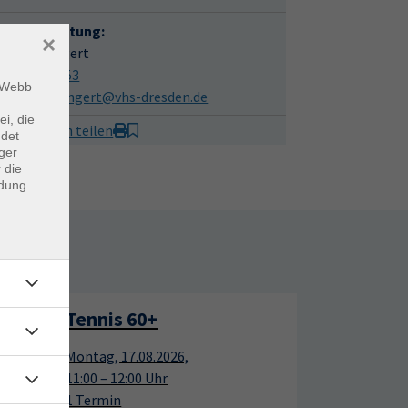
hliche Beratung:
×
harina Lengert
351 25440-53
m Webb
atharina.lengert@vhs-dresden.de
ei, die
it Freunden teilen
ndet
ger
 die
ndung
rtage
Tennis 60+
17
17
Montag, 17.08.2026,
Aug.
Aug.
11:00 – 12:00 Uhr
1 Termin