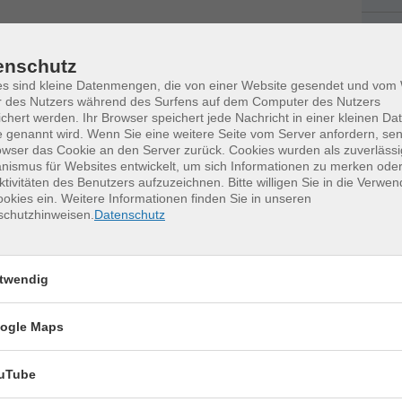
Fac
Kat
enschutz
0
es sind kleine Datenmengen, die von einer Website gesendet und vo
k
r des Nutzers während des Surfens auf dem Computer des Nutzers
chert werden. Ihr Browser speichert jede Nachricht in einer kleinen Dat
M
 genannt wird. Wenn Sie eine weitere Seite vom Server anfordern, se
owser das Cookie an den Server zurück. Cookies wurden als zuverlässi
ismus für Websites entwickelt, um sich Informationen zu merken oder
ktivitäten des Benutzers aufzuzeichnen. Bitte willigen Sie in die Verwe
okies ein. Weitere Informationen finden Sie in unseren
schutzhinweisen.
Datenschutz
erkurse für unvergessliche Somme
twendig
Keramik kennenlernen
17
ogle Maps
Montag, 17.08.2026,
Aug.
09:30 – 12:30 Uhr
uTube
2 Termine