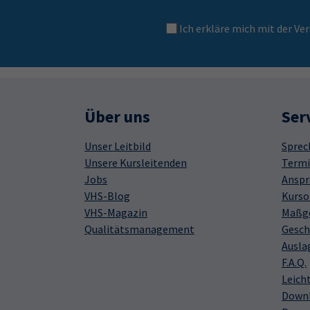
Ich erkläre mich mit der 
Über uns
Ser
Unser Leitbild
Sprec
Unsere Kursleitenden
Termi
Jobs
Anspr
VHS-Blog
Kurso
VHS-Magazin
Maßge
Qualitätsmanagement
Gesch
Ausla
F.A.Q.
Leich
Down