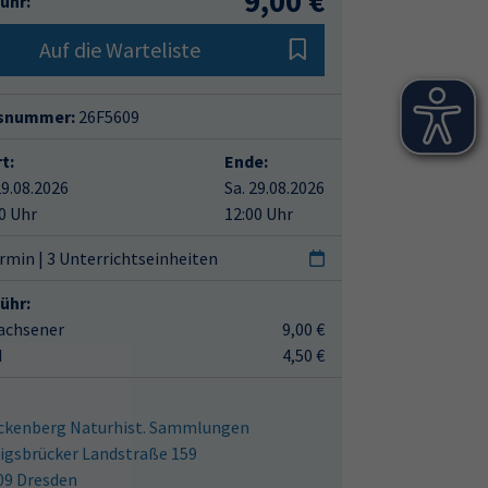
9,00 €
ühr:
Auf die Warteliste
snummer:
26F5609
t:
Ende:
29.08.2026
Sa. 29.08.2026
0 Uhr
12:00 Uhr
rmin | 3 Unterrichtseinheiten
ühr:
achsener
9,00 €
d
4,50 €
ckenberg Naturhist. Sammlungen
igsbrücker Landstraße 159
09 Dresden