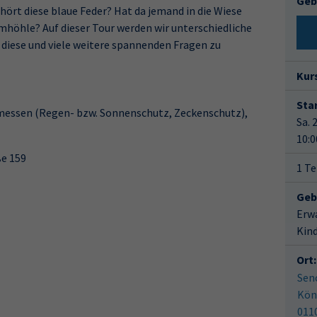
Geb
rt diese blaue Feder? Hat da jemand in die Wiese
mhöhle? Auf dieser Tour werden wir unterschiedliche
diese und viele weitere spannenden Fragen zu
Kur
Star
messen (Regen- bzw. Sonnenschutz, Zeckenschutz),
Sa. 
10:0
ße 159
1 Te
Geb
Erw
Kin
Ort:
Sen
Kön
011