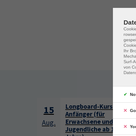
Dat
Cooki
rowse
gespei
Cookie
Ihr Br
Mechan
Surf-A
von Co
Daten
Somm
No
Longboard-Kurs für
15
Go
Anfänger (für
Erwachsene und
Aug.
Yo
Jugendliche ab 13