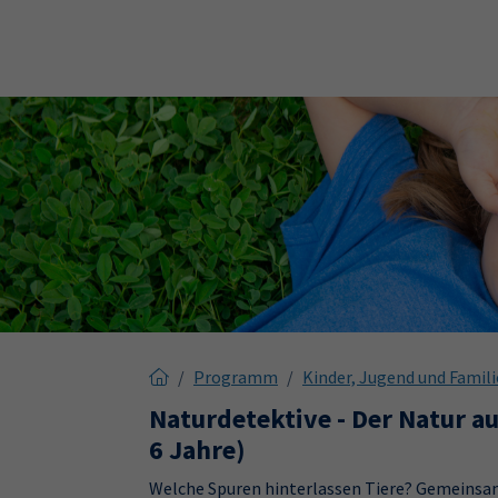
Skip to main content
Skip to page footer
Programm
Kinder, Jugend und Famili
Naturdetektive - Der Natur a
6 Jahre)
Welche Spuren hinterlassen Tiere? Gemeinsam