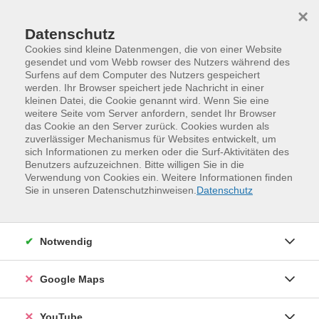
Skip to main content
Skip to page footer
×
Datenschutz
Cookies sind kleine Datenmengen, die von einer Website
gesendet und vom Webb rowser des Nutzers während des
Surfens auf dem Computer des Nutzers gespeichert
werden. Ihr Browser speichert jede Nachricht in einer
kleinen Datei, die Cookie genannt wird. Wenn Sie eine
weitere Seite vom Server anfordern, sendet Ihr Browser
das Cookie an den Server zurück. Cookies wurden als
zuverlässiger Mechanismus für Websites entwickelt, um
sich Informationen zu merken oder die Surf-Aktivitäten des
Benutzers aufzuzeichnen. Bitte willigen Sie in die
Verwendung von Cookies ein. Weitere Informationen finden
Programm
Kinder, Jugend und Familie
Sie in unseren Datenschutzhinweisen.
Datenschutz
Familien- und Eltern-Kind-Kurse
Entdecken
Geführte Höhlentour (Exkursion mit
Notwendig
Kindern ab 8 Jahre)
Gemeinsam mit Ihren Kindern oder Enkelkindern gehen
Google Maps
Sie auf eine Entdeckungstour in die Unterwelt der
Sächsischen Schweiz. Von Königstein aus erklimmen wir
YouTube