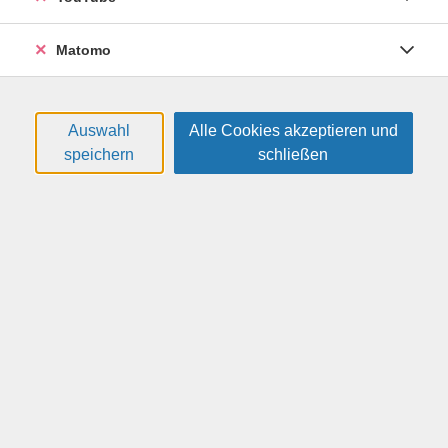
den Tafelberg Quirl und starten zunächst mit einer
ganz einfachen Höhlenbefahrung. Bei den kommenden
Matomo
Höhlenerkundungen wird es dann schon sportlicher,
enger und dunkler. Durch manchen Durchschlupf werden
wir kriechen müssen, um uns am Ende wohlverdient ins
Höhlenbuch eintragen zu können.
Auswahl
Alle Cookies akzeptieren und
speichern
schließen
Nebenher erfahren Sie viel Wissenswertes (z.B. Was ist
eine Schichtfuge? Wer war Räuber Sterl?). Darüber
hinaus erwarten Sie schöne Aussichten, ein
gemeinsames Picknick und vielleicht auch eine kleine
Pause in der Bergbaude auf dem Pfaffenstein. Die
zurückzulegende Wegstrecke beträgt insgesamt ca.10
Kilometer plus einige Höhenmeter.
Für die Teilnahme am Kurs ist eine normale körperliche
Fitness Voraussetzung. Gegebenenfalls vorhandene
körperliche Einschränkungen müssen bitte bereits bei
der Kursanmeldung mitgeteilt werden. (Personen mit