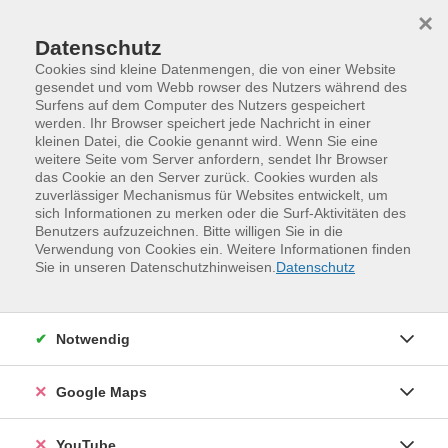
Skip to main content
Skip to page footer
×
Datenschutz
Cookies sind kleine Datenmengen, die von einer Website
gesendet und vom Webb rowser des Nutzers während des
Surfens auf dem Computer des Nutzers gespeichert
werden. Ihr Browser speichert jede Nachricht in einer
kleinen Datei, die Cookie genannt wird. Wenn Sie eine
weitere Seite vom Server anfordern, sendet Ihr Browser
das Cookie an den Server zurück. Cookies wurden als
zuverlässiger Mechanismus für Websites entwickelt, um
sich Informationen zu merken oder die Surf-Aktivitäten des
Benutzers aufzuzeichnen. Bitte willigen Sie in die
Verwendung von Cookies ein. Weitere Informationen finden
Programm
Kinder, Jugend und Familie
Sie in unseren Datenschutzhinweisen.
Datenschutz
Familien- und Eltern-Kind-Kurse
Bewegen
Kleine Musikentdecker - für Eltern und
Notwendig
Kinder von 6 - 18 Monaten
Eine Reise voller kleiner Wunder beginnt: gemeinsam
Google Maps
lauschen, singen und die ersten zarten Rhythmen
spüren. In dieser besonderen Zeit wächst nicht nur das
YouTube