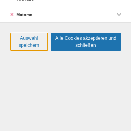
Gehör für Klänge, sondern vor allem die Verbindung
zwischen Ihnen und Ihrem Kind. Mit allen Sinnen
Matomo
erforschen die Kleinen ihre Welt - Fühlsäckchen wecken
die Neugier, Alltagsgegenstände werden zu kleinen
Klangwundern, und Fingerspiele schenken Nähe und
Lachen zugleich. Genießen Sie diese kostbaren
Auswahl
Alle Cookies akzeptieren und
Momente mit Ihrem Schatz und den Austausch mit
speichern
schließen
anderen Familien, während die kleinen Entdecker still
und staunend die Welt für sich entdecken. Bitte melden
Sie jeweils einen Erwachsenen und ein Kind zusammen
an.
Weitere Hinweise
Bitte mitbringen: Decke, bequeme Kleidung, Getränk,
aufmerksame Ohren.
Termine
#
Datum
Uhrzeit