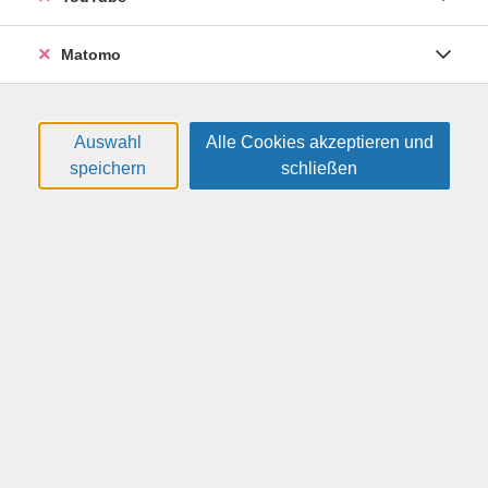
Grundkenntnisse in Theorie und Praxis. Neben der
Erklärung von Golfregeln und Etiketten auf der "Driving
Matomo
Range" üben Sie die richtige Technik für den vollen
Schwung und sammeln erste Spielerfahrungen in Form
eines kleinen Turniers. Bitte melden Sie jeweils einen
Erwachsenen und ein Kind zusammen an. (Kursgebühr
Auswahl
Alle Cookies akzeptieren und
inklusive Leihschläger und Rangebälle.)
speichern
schließen
Weitere Hinweise
Bitte mitbringen: bequeme Kleidung, Sportschuhe.
Altersgruppe:
9 - 17 Jahre
30,00 €
Gebühr:
In den Warenkorb