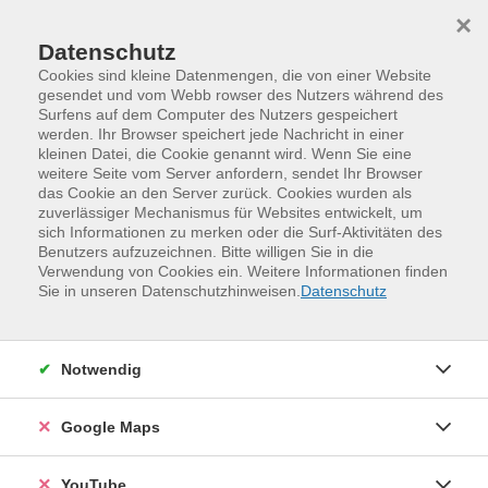
Skip to main content
Skip to page footer
×
Datenschutz
Cookies sind kleine Datenmengen, die von einer Website
gesendet und vom Webb rowser des Nutzers während des
Surfens auf dem Computer des Nutzers gespeichert
werden. Ihr Browser speichert jede Nachricht in einer
kleinen Datei, die Cookie genannt wird. Wenn Sie eine
weitere Seite vom Server anfordern, sendet Ihr Browser
das Cookie an den Server zurück. Cookies wurden als
zuverlässiger Mechanismus für Websites entwickelt, um
sich Informationen zu merken oder die Surf-Aktivitäten des
Benutzers aufzuzeichnen. Bitte willigen Sie in die
Verwendung von Cookies ein. Weitere Informationen finden
Programm
Kinder, Jugend und Familie
Sie in unseren Datenschutzhinweisen.
Datenschutz
Familien- und Eltern-Kind-Kurse
Bewegen
Golf-Schnupperkurs - mit Kindern ab 9
Notwendig
Jahre
Gemeinsam mit Ihren Kindern erhalten Sie einen ersten
Google Maps
Einblick in diese faszinierende Sportart. Golflehrer der
Golfschule Marcus Lindner vermitteln die nötigen
YouTube