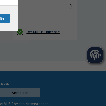
eßen
bote.
Anmelden
er VHS Dresden einverstanden.