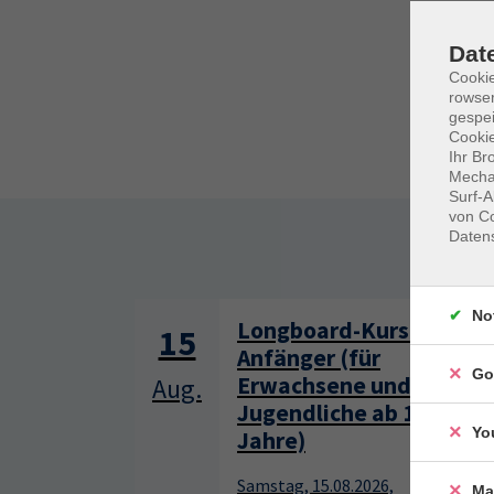
Dat
Cooki
rowse
gespei
Cookie
Ihr Br
Mechan
Surf-A
von Co
Daten
Somm
No
Longboard-Kurs für
15
Anfänger (für
Go
Erwachsene und
Aug.
Jugendliche ab 13
Yo
Jahre)
Samstag, 15.08.2026,
Ma