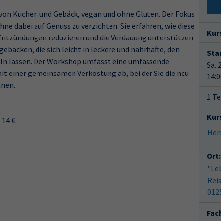
von Kuchen und Gebäck, vegan und ohne Gluten. Der Fokus
ne dabei auf Genuss zu verzichten. Sie erfahren, wie diese
Kur
 Entzündungen reduzieren und die Verdauung unterstützen
ebacken, die sich leicht in leckere und nahrhafte, den
Star
n lassen. Der Workshop umfasst eine umfassende
Sa. 
it einer gemeinsamen Verkostung ab, bei der Sie die neu
14:0
nnen.
1 Te
Kur
14 €.
Ort:
"Le
Rei
012
Fac