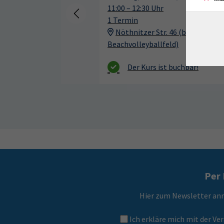
11:00 – 12:30 Uhr
1 Termin
Nöthnitzer Str. 46 (beim
Beachvolleyballfeld)
Per 
Hier zum Newsletter an
Ich erkläre mich mit der 