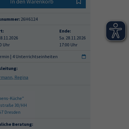
In den Warenkorb
snummer:
26H6124
t:
Ende:
28.11.2026
Sa. 28.11.2026
0 Uhr
17:00 Uhr
rmin | 4 Unterrichtseinheiten
sleitung:
Herrmann, Regina
bens-Küche"
sstraße 30/HH
57 Dresden
hliche Beratung: