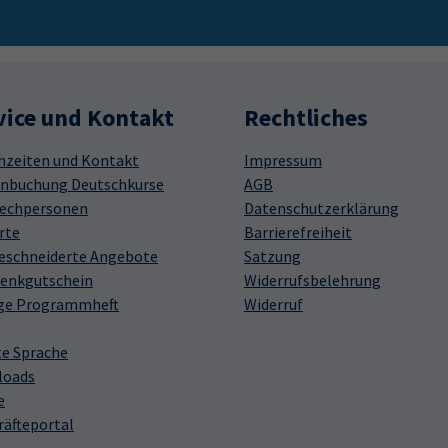
vice und Kontakt
Rechtliches
hzeiten und Kontakt
Impressum
nbuchung Deutschkurse
AGB
echpersonen
Datenschutzerklärung
rte
Barrierefreiheit
schneiderte Angebote
Satzung
enkgutschein
Widerrufsbelehrung
ge Programmheft
Widerruf
te Sprache
loads
e
räfteportal