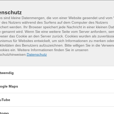
Jul
0
enschutz
j
es sind kleine Datenmengen, die von einer Website gesendet und vo
r des Nutzers während des Surfens auf dem Computer des Nutzers
M
chert werden. Ihr Browser speichert jede Nachricht in einer kleinen Dat
 genannt wird. Wenn Sie eine weitere Seite vom Server anfordern, se
owser das Cookie an den Server zurück. Cookies wurden als zuverlässi
ismus für Websites entwickelt, um sich Informationen zu merken oder
ktivitäten des Benutzers aufzuzeichnen. Bitte willigen Sie in die Verwe
okies ein. Weitere Informationen finden Sie in unseren
schutzhinweisen.
Datenschutz
erkurse für unvergessliche Somme
twendig
Keramik kennenlernen
17
Montag, 17.08.2026,
ogle Maps
Aug.
09:30 – 12:30 Uhr
2 Termine
uTube
VHS, Annenstr. 10
tomo