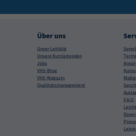
Über uns
Ser
Unser Leitbild
Sprec
Unsere Kursleitenden
Termi
Jobs
Anspr
VHS-Blog
Kurso
VHS-Magazin
Maßge
Qualitätsmanagement
Gesch
Ausla
F.A.Q.
Leich
Down
Press
Lehrk