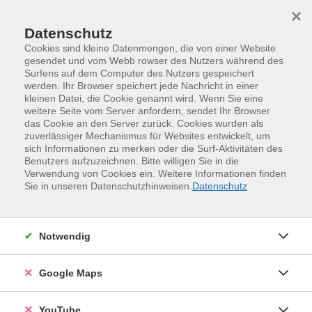
Skip to main content
Skip to page footer
×
Datenschutz
Cookies sind kleine Datenmengen, die von einer Website
gesendet und vom Webb rowser des Nutzers während des
Surfens auf dem Computer des Nutzers gespeichert
werden. Ihr Browser speichert jede Nachricht in einer
kleinen Datei, die Cookie genannt wird. Wenn Sie eine
weitere Seite vom Server anfordern, sendet Ihr Browser
das Cookie an den Server zurück. Cookies wurden als
zuverlässiger Mechanismus für Websites entwickelt, um
sich Informationen zu merken oder die Surf-Aktivitäten des
Benutzers aufzuzeichnen. Bitte willigen Sie in die
Verwendung von Cookies ein. Weitere Informationen finden
Programm
Gesundheit und Bewegung
Sie in unseren Datenschutzhinweisen.
Datenschutz
Gesundheitsberatung und Praxisanleitung
Zykluswissen
Notwendig
Den eigenen Rhythmus besser verstehen
An manchen Tagen fühlt sich alles leicht an. An anderen
Google Maps
Tagen fehlt Energie, Konzentration oder Gelassenheit
– oft ohne erkennbaren Grund. Ein möglicher Auslöser
YouTube