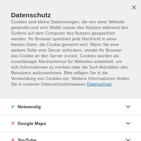
Skip to main content
Skip to page footer
×
Datenschutz
Cookies sind kleine Datenmengen, die von einer Website
gesendet und vom Webb rowser des Nutzers während des
Surfens auf dem Computer des Nutzers gespeichert
werden. Ihr Browser speichert jede Nachricht in einer
kleinen Datei, die Cookie genannt wird. Wenn Sie eine
weitere Seite vom Server anfordern, sendet Ihr Browser
das Cookie an den Server zurück. Cookies wurden als
zuverlässiger Mechanismus für Websites entwickelt, um
sich Informationen zu merken oder die Surf-Aktivitäten des
Benutzers aufzuzeichnen. Bitte willigen Sie in die
Verwendung von Cookies ein. Weitere Informationen finden
Programm
Gesundheit und Bewegung
Sie in unseren Datenschutzhinweisen.
Datenschutz
Gesundheitsberatung und Praxisanleitung
Wechseljahre verstehen
Notwendig
Klarheit über eine bewegende Lebensphase
Die Wechseljahre beginnen oft früher, als viele denken –
Google Maps
manchmal schon ab Mitte 30, lange bevor die Periode
ausbleibt. Die Frauen können zunächst Veränderungen
YouTube