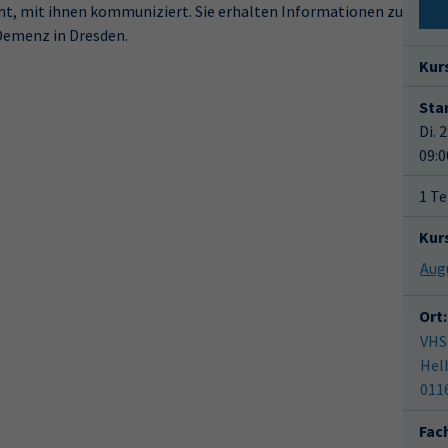
t, mit ihnen kommuniziert. Sie erhalten Informationen zu
emenz in Dresden.
Kur
Star
Di. 
09:0
1 Te
Kur
Ort:
VHS
Hel
011
Fac