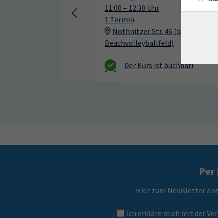
11:00 – 12:30 Uhr
1 Termin
Nöthnitzer Str. 46 (beim
Beachvolleyballfeld)
Per 
Hier zum Newsletter an
Ich erkläre mich mit der 