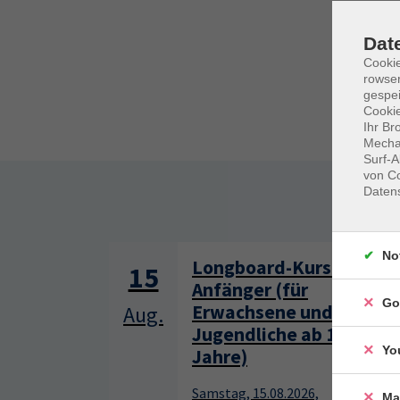
Dat
Cooki
rowse
gespei
Cookie
Ihr Br
Mechan
Surf-A
von Co
Daten
Somm
No
Longboard-Kurs für
15
Anfänger (für
Go
Erwachsene und
Aug.
Jugendliche ab 13
Yo
Jahre)
Samstag, 15.08.2026,
Ma