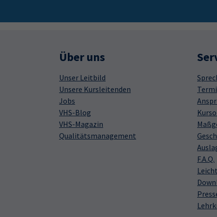
Über uns
Ser
Unser Leitbild
Sprec
Unsere Kursleitenden
Termi
Jobs
Anspr
VHS-Blog
Kurso
VHS-Magazin
Maßge
Qualitätsmanagement
Gesch
Ausla
F.A.Q.
Leich
Down
Press
Lehrk