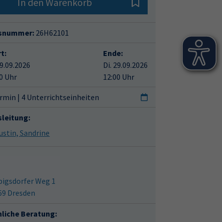
In den Warenkorb
snummer:
26H62101
t:
Ende:
29.09.2026
Di. 29.09.2026
0 Uhr
12:00 Uhr
rmin | 4 Unterrichtseinheiten
sleitung:
Augustin, Sandrine
bigsdorfer Weg 1
69 Dresden
hliche Beratung: