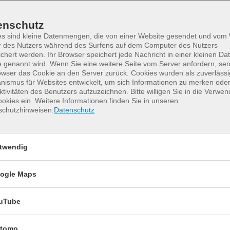
Jul
0
enschutz
j
es sind kleine Datenmengen, die von einer Website gesendet und vo
r des Nutzers während des Surfens auf dem Computer des Nutzers
M
chert werden. Ihr Browser speichert jede Nachricht in einer kleinen Dat
 genannt wird. Wenn Sie eine weitere Seite vom Server anfordern, se
owser das Cookie an den Server zurück. Cookies wurden als zuverlässi
ismus für Websites entwickelt, um sich Informationen zu merken oder
ktivitäten des Benutzers aufzuzeichnen. Bitte willigen Sie in die Verwe
okies ein. Weitere Informationen finden Sie in unseren
schutzhinweisen.
Datenschutz
erkurse für unvergessliche Somme
twendig
Keramik kennenlernen
17
Montag, 17.08.2026,
ogle Maps
Aug.
09:30 – 12:30 Uhr
2 Termine
uTube
VHS, Annenstr. 10
tomo