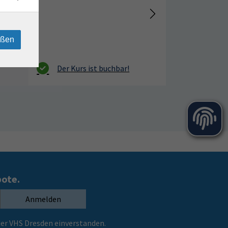
eßen
bote.
Anmelden
er VHS Dresden einverstanden.