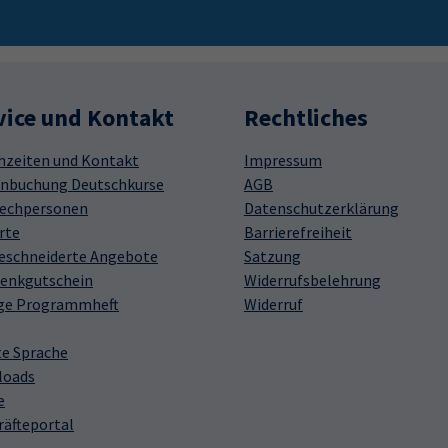
vice und Kontakt
Rechtliches
hzeiten und Kontakt
Impressum
nbuchung Deutschkurse
AGB
echpersonen
Datenschutzerklärung
rte
Barrierefreiheit
schneiderte Angebote
Satzung
enkgutschein
Widerrufsbelehrung
ge Programmheft
Widerruf
te Sprache
loads
e
räfteportal