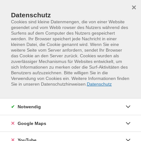
Skip to main content
Skip to page footer
×
Datenschutz
Cookies sind kleine Datenmengen, die von einer Website
gesendet und vom Webb rowser des Nutzers während des
Surfens auf dem Computer des Nutzers gespeichert
werden. Ihr Browser speichert jede Nachricht in einer
kleinen Datei, die Cookie genannt wird. Wenn Sie eine
weitere Seite vom Server anfordern, sendet Ihr Browser
das Cookie an den Server zurück. Cookies wurden als
zuverlässiger Mechanismus für Websites entwickelt, um
sich Informationen zu merken oder die Surf-Aktivitäten des
Benutzers aufzuzeichnen. Bitte willigen Sie in die
Verwendung von Cookies ein. Weitere Informationen finden
Programm
Gesundheit und Bewegung
Sie in unseren Datenschutzhinweisen.
Datenschutz
Freizeitsport und Selbstverteidigung
Fechten (Grundkurs)
Notwendig
Im Grundkurs werden die theoretischen und praktischen
Grundlagen des Degenfechtens erlernt. Nach einer
Google Maps
Erwärmung warten Bein- und Stoßübungen,
Partnerübungen sowie verschiedene Elemente zur
YouTube