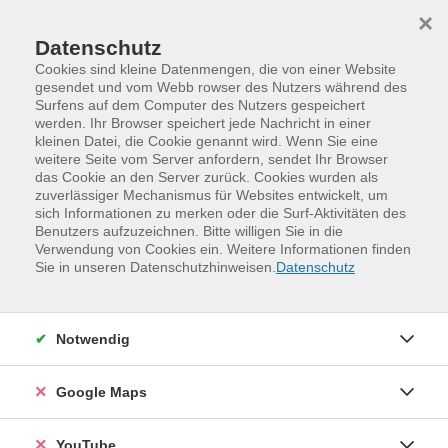
Skip to main content
Skip to page footer
×
Datenschutz
Cookies sind kleine Datenmengen, die von einer Website
gesendet und vom Webb rowser des Nutzers während des
Surfens auf dem Computer des Nutzers gespeichert
werden. Ihr Browser speichert jede Nachricht in einer
kleinen Datei, die Cookie genannt wird. Wenn Sie eine
weitere Seite vom Server anfordern, sendet Ihr Browser
das Cookie an den Server zurück. Cookies wurden als
zuverlässiger Mechanismus für Websites entwickelt, um
sich Informationen zu merken oder die Surf-Aktivitäten des
Benutzers aufzuzeichnen. Bitte willigen Sie in die
Verwendung von Cookies ein. Weitere Informationen finden
Programm
Gesundheit und Bewegung
Sie in unseren Datenschutzhinweisen.
Datenschutz
Fitness und Ausdauer
Fitness - Tanz
Notwendig
Google Maps
YouTube