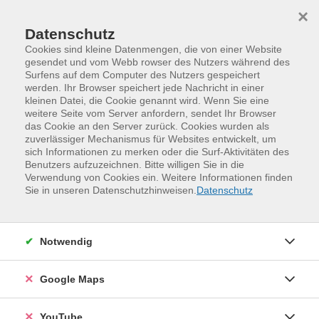
Skip to main content
Skip to page footer
×
Datenschutz
Cookies sind kleine Datenmengen, die von einer Website
gesendet und vom Webb rowser des Nutzers während des
Surfens auf dem Computer des Nutzers gespeichert
werden. Ihr Browser speichert jede Nachricht in einer
kleinen Datei, die Cookie genannt wird. Wenn Sie eine
weitere Seite vom Server anfordern, sendet Ihr Browser
das Cookie an den Server zurück. Cookies wurden als
zuverlässiger Mechanismus für Websites entwickelt, um
sich Informationen zu merken oder die Surf-Aktivitäten des
Benutzers aufzuzeichnen. Bitte willigen Sie in die
Verwendung von Cookies ein. Weitere Informationen finden
Programm
Gesundheit und Bewegung
Sie in unseren Datenschutzhinweisen.
Datenschutz
Balance und Körpermitte
Qi Gong
Qigong und Tai Chi am Vormittag
Notwendig
Erleben Sie eine sanfte und zugleich belebende
Übungsreihe, die Körper und Geist in Einklang bringt.
Google Maps
Die fließenden Qigong-Übungen fördern innere Ruhe,
Vitalität und Balance. Elemente aus dem Tai Chi
YouTube