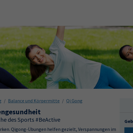
g
Balance und Körpermitte
Qi Gong
engesundheit
he des Sports #BeActive
Geb
wirken. Qigong-Übungen helfen gezielt, Verspannungen im