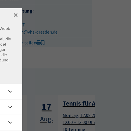
hliche Beratung:
×
ia Schumm
351-2544057
m Webb
ulia.schumm@vhs-dresden.de
ei, die
it Freunden teilen
ndet
ger
 die
ndung
rtage
Tennis für Anfänger
17
17
Montag, 17.08.2026,
Aug.
Aug.
12:00 – 13:00 Uhr
10 Termine