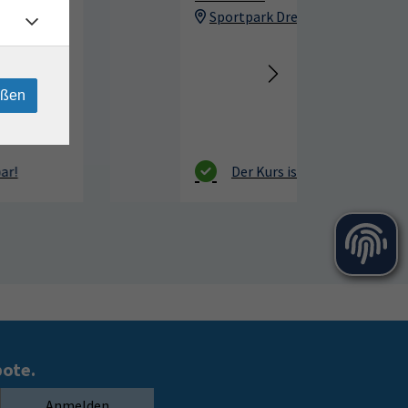
Sportpark Dresden, Südhöhe 28
eßen
bote.
Anmelden