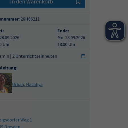
In den Warenkorb
snummer:
26H66211
t:
Ende:
28.09.2026
Mo. 28.09.2026
0 Uhr
18:00 Uhr
rmin | 2 Unterrichtseinheiten
sleitung:
Urban, Nataliya
bigsdorfer Weg 1
69 Dresden