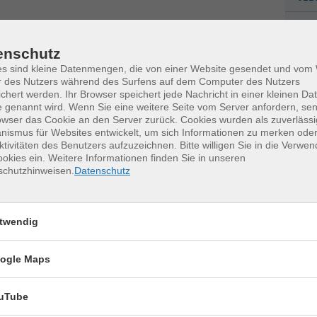
Fac
Jul
enschutz
0
es sind kleine Datenmengen, die von einer Website gesendet und vo
j
r des Nutzers während des Surfens auf dem Computer des Nutzers
chert werden. Ihr Browser speichert jede Nachricht in einer kleinen Dat
M
 genannt wird. Wenn Sie eine weitere Seite vom Server anfordern, se
owser das Cookie an den Server zurück. Cookies wurden als zuverlässi
ismus für Websites entwickelt, um sich Informationen zu merken oder
ktivitäten des Benutzers aufzuzeichnen. Bitte willigen Sie in die Verwe
okies ein. Weitere Informationen finden Sie in unseren
schutzhinweisen.
Datenschutz
erkurse für unvergessliche Somme
twendig
Tennis 60+
17
ogle Maps
Montag, 17.08.2026,
Aug.
11:00 – 12:00 Uhr
uTube
1 Termin