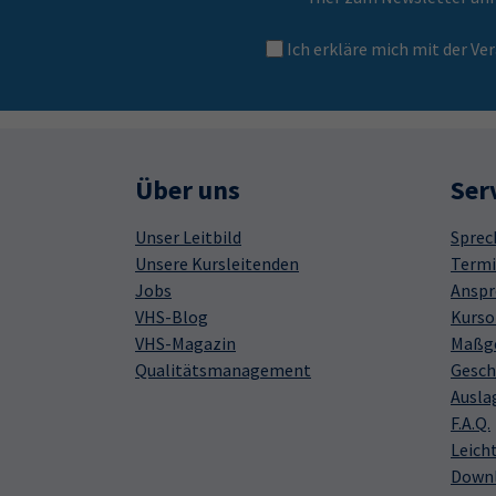
Ich erkläre mich mit der 
Über uns
Ser
Unser Leitbild
Sprec
Unsere Kursleitenden
Termi
Jobs
Anspr
VHS-Blog
Kurso
VHS-Magazin
Maßge
Qualitätsmanagement
Gesch
Ausla
F.A.Q.
Leich
Down