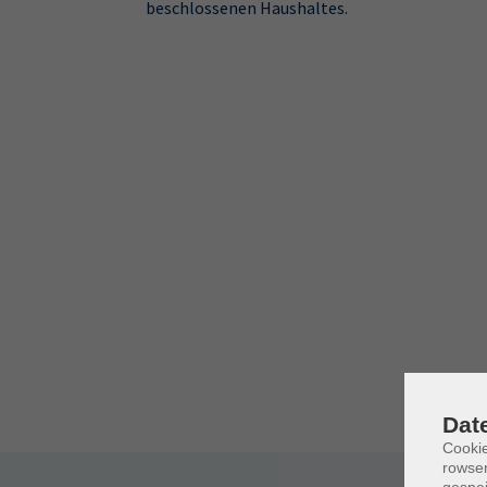
beschlossenen Haushaltes.
Dat
Cooki
rowse