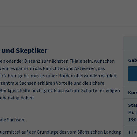
r und Skeptiker
Geb
n oder der Distanz zur nächsten Filiale sein, wünschen
Wenn es dann um das Einrichten und Aktivieren, das
erfahren geht, müssen aber Hürden überwunden werden.
entrale Sachsen erklären Vorteile und die sichere
e Bankgeschäfte noch ganz klassisch am Schalter erledigen
Kur
inebanking haben.
Star
Mi. 
ale Sachsen.
18:0
uermittel auf der Grundlage des vom Sächsischen Landtag
1 Te