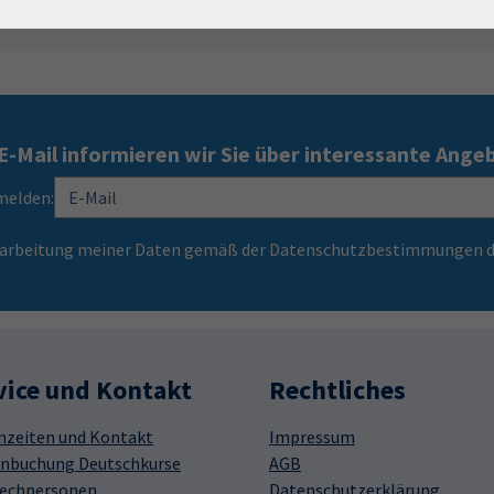
E-Mail informieren wir Sie über interessante Ange
melden:
Verarbeitung meiner Daten gemäß der Datenschutzbestimmungen d
vice und Kontakt
Rechtliches
hzeiten und Kontakt
Impressum
nbuchung Deutschkurse
AGB
echpersonen
Datenschutzerklärung