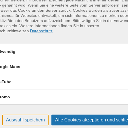
chert werden. Ihr Browser speichert jede Nachricht in einer kleinen Dat
erkurse für unvergessliche Somme
 genannt wird. Wenn Sie eine weitere Seite vom Server anfordern, se
owser das Cookie an den Server zurück. Cookies wurden als zuverlässi
ismus für Websites entwickelt, um sich Informationen zu merken oder
ktivitäten des Benutzers aufzuzeichnen. Bitte willigen Sie in die Verwe
Keramik kennenlernen
17
okies ein. Weitere Informationen finden Sie in unseren
schutzhinweisen.
Datenschutz
Montag, 17.08.2026,
Aug.
09:30 – 12:30 Uhr
2 Termine
twendig
VHS, Annenstr. 10
ogle Maps
uTube
tomo
Auswahl speichern
Alle Cookies akzeptieren und schli