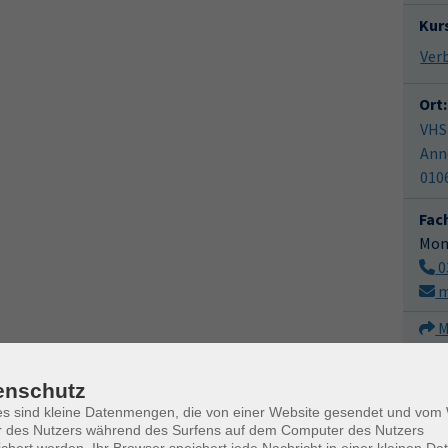
Kur
Ver
Ort:
VHS
Ann
010
Fac
Mon
0
m
M
enschutz
es sind kleine Datenmengen, die von einer Website gesendet und vo
r des Nutzers während des Surfens auf dem Computer des Nutzers