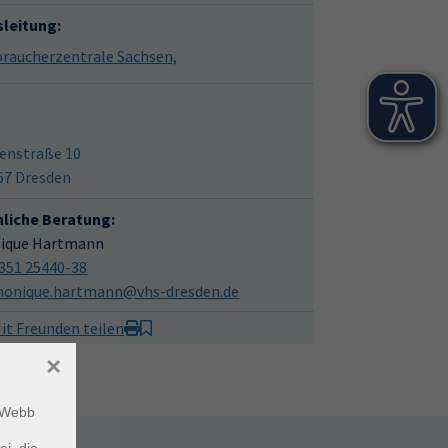
sleitung:
braucherzentrale Sachsen,
enstraße 10
67 Dresden
hliche Beratung:
ique Hartmann
351 25440-38
onique.hartmann@vhs-dresden.de
it Freunden teilen
×
m Webb