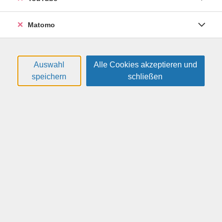
Behinderungen),
- gering literalisierte Menschen,
Matomo
- Menschen, deren Erstsprache nicht Deutsch ist.
Im Rahmen des digitalen Erfahrungsaustausches
Auswahl
Alle Cookies akzeptieren und
werfen wir anhand konkreter Praxisbeispiele einen Blick
speichern
schließen
auf barrierearme Kursplanung mit Fokus:
- Methodik und Didaktik
- Rahmenbedingungen
Weitere Hinweise
Bitte melden Sie sich bei Interesse zu der Veranstaltung
an. Nach Erreichen der Mindestteilnehmendenzahl wird
ein geeigneter Termin in Abstimmung gefunden.