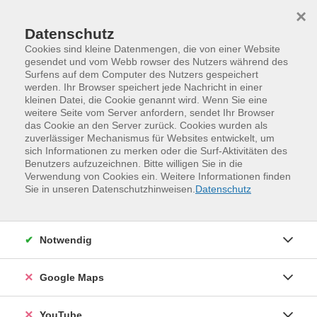
Skip to main content
Skip to page footer
×
Datenschutz
Cookies sind kleine Datenmengen, die von einer Website
gesendet und vom Webb rowser des Nutzers während des
Surfens auf dem Computer des Nutzers gespeichert
werden. Ihr Browser speichert jede Nachricht in einer
Programm
Gebührenfreie Kurse
kleinen Datei, die Cookie genannt wird. Wenn Sie eine
Kursplanung leicht gemacht - Methodik
weitere Seite vom Server anfordern, sendet Ihr Browser
das Cookie an den Server zurück. Cookies wurden als
und Didaktik für Angebote in Leichter
zuverlässiger Mechanismus für Websites entwickelt, um
Sprache
sich Informationen zu merken oder die Surf-Aktivitäten des
Benutzers aufzuzeichnen. Bitte willigen Sie in die
Erfahrungsaustausch für
Verwendung von Cookies ein. Weitere Informationen finden
Selbstvertreter*innen
Sie in unseren Datenschutzhinweisen.
Datenschutz
Auch Mitarbeitende an Volkshochschulen sind dazu
angehalten, ihre Angebote möglichste niedrigschwellig
Notwendig
zu konzipieren. Leichte und/oder Einfache Sprache kann
dabei helfen, Zugangshürden zu überwinden und den
Teilnehmendenkreis zu erweitern, zum Beispiel um:
Google Maps
- Menschen mit Lernschwierigkeiten (sog. geistigen
YouTube