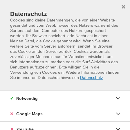
Skip to main content
Skip to page footer
×
Datenschutz
Cookies sind kleine Datenmengen, die von einer Website
gesendet und vom Webb rowser des Nutzers während des
Surfens auf dem Computer des Nutzers gespeichert
werden. Ihr Browser speichert jede Nachricht in einer
Programm
Exkursionen und Studienreisen
kleinen Datei, die Cookie genannt wird. Wenn Sie eine
Exkursionen und Tagesfahrten
weitere Seite vom Server anfordern, sendet Ihr Browser
das Cookie an den Server zurück. Cookies wurden als
Unsere heimischen Speisepilze und ihre
zuverlässiger Mechanismus für Websites entwickelt, um
giftigen Doppelgänger
sich Informationen zu merken oder die Surf-Aktivitäten des
Benutzers aufzuzeichnen. Bitte willigen Sie in die
Vortrag und Exkursion
Verwendung von Cookies ein. Weitere Informationen finden
Sie in unseren Datenschutzhinweisen.
Datenschutz
Im Kurs werden die Pilze der heimatlichen Wälder und
deren Merkmale vorgestellt. Es werden sowohl die
schmackhaften als auch die giftigen Doppelgänger
Notwendig
genauer unter die Lupe genommen. Dabei stehen die
wichtigen Unterscheidungsmerkmale und die Wirkung
der Gifte im Vordergrund. Neben zahlreichen Bildern
Google Maps
unterstreichen zudem Frischpilze zum Anschauen das
Gehörte. Bei der folgenden Exkursion in die Dresdner
YouTube