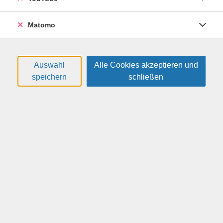
Heide am Samstag werden gemeinsam Pilze gesucht
und vor Ort viel Wissenswertes berichtet, denn was gibt
Matomo
es Schöneres, als "in die Pilze zu gehen"?
Das Finden von Speisepilzen wird angestrebt, kann aber
witterungsbedingt nicht garantiert werden.
Auswahl
Alle Cookies akzeptieren und
speichern
schließen
Weitere Hinweise
Bitte mitbringen: Körbchen für Frischpilze.
Achtung: Eigene Anreise zur Exkursion (Treff: Bahnhof
Klotzsche).
Termine
#
Datum
Uhrzeit
Dienstag, 18.08.2026
19:30 — 21:00 Uhr
1
Samstag, 22.08.2026
09:00 — 13:30 Uhr
2