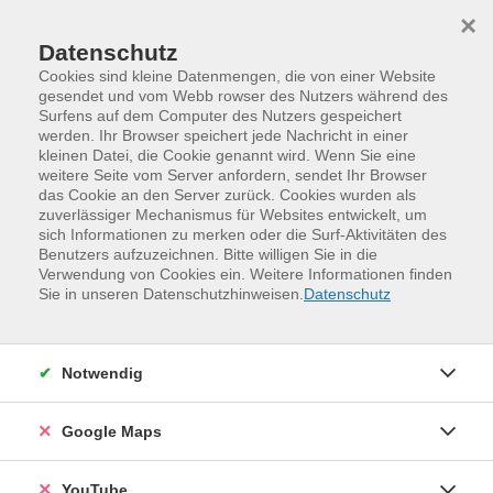
Skip to main content
Skip to page footer
×
Datenschutz
Cookies sind kleine Datenmengen, die von einer Website
gesendet und vom Webb rowser des Nutzers während des
Surfens auf dem Computer des Nutzers gespeichert
werden. Ihr Browser speichert jede Nachricht in einer
kleinen Datei, die Cookie genannt wird. Wenn Sie eine
weitere Seite vom Server anfordern, sendet Ihr Browser
das Cookie an den Server zurück. Cookies wurden als
zuverlässiger Mechanismus für Websites entwickelt, um
sich Informationen zu merken oder die Surf-Aktivitäten des
Benutzers aufzuzeichnen. Bitte willigen Sie in die
Verwendung von Cookies ein. Weitere Informationen finden
Programm
Digitales und Medien
Sie in unseren Datenschutzhinweisen.
Datenschutz
Webentwicklung und Programmierung
Programmiersprachen
Notwendig
VHeSpresso: Python-Programmierung -
Grundlagen
Google Maps
VHeSpresso
YouTube