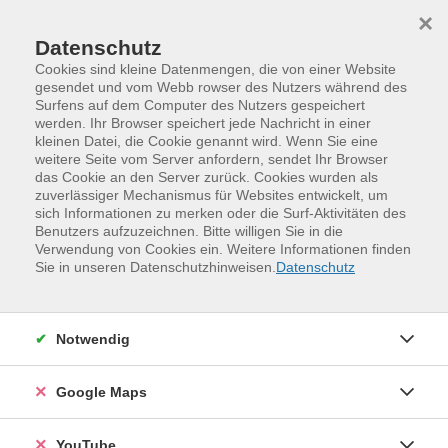
Skip to main content
Skip to page footer
×
Datenschutz
Cookies sind kleine Datenmengen, die von einer Website
gesendet und vom Webb rowser des Nutzers während des
Surfens auf dem Computer des Nutzers gespeichert
werden. Ihr Browser speichert jede Nachricht in einer
kleinen Datei, die Cookie genannt wird. Wenn Sie eine
weitere Seite vom Server anfordern, sendet Ihr Browser
das Cookie an den Server zurück. Cookies wurden als
zuverlässiger Mechanismus für Websites entwickelt, um
sich Informationen zu merken oder die Surf-Aktivitäten des
Benutzers aufzuzeichnen. Bitte willigen Sie in die
Verwendung von Cookies ein. Weitere Informationen finden
Programm
Digitales und Medien
Sie in unseren Datenschutzhinweisen.
Datenschutz
Medienproduktion und digitale Kreativität
Bildbearbeitung und Grafikdesign
Notwendig
Digital-Studio (3): Publizieren mit
Affinity Publisher
Google Maps
Affinity Publisher ist eine professionelle Anwendung zur
Gestaltung von ein- und mehrseitigen Dokumenten für
YouTube