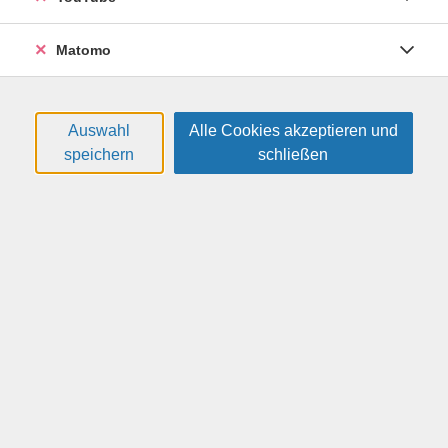
die Druckproduktion sowie die digitale Veröffentlichung.
Einsatzbereiche sind unter anderem die Herstellung von
Matomo
Prospekten, Broschüren, Katalogen, Faltblättern,
Plakaten und Geschäftsdrucksachen. Im Rahmen dieses
Kurses lernen Sie die Werkzeuge und Techniken zum
Aufbau von einzelnen Seiten bis hin zu umfangreichen
Auswahl
Alle Cookies akzeptieren und
Publikationen kennen. Die Anwendung von
speichern
schließen
Masterseiten sowie der Einsatz von Formen, Farben und
Verläufen sind ebenso Bestandteil des Kurses wie die
Integration und Bearbeitung von Texten, Bildern,
Grafiken und Tabellen. Darüber hinaus erfahren Sie, wie
Sie die Affinity Grafik- und Fotobearbeitungs-Software in
Ihre Projekte einbeziehen können, um eine komplette
Suite für kreative Gestaltung zu nutzen. Nach diesem
Kurs sind Sie bestens gerüstet, um Ihre kreativen Ideen
in beeindruckende Publikationen umzusetzen!
Termine