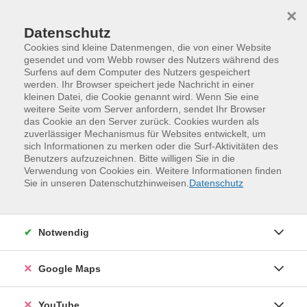
Skip to main content
Skip to page footer
×
Datenschutz
Cookies sind kleine Datenmengen, die von einer Website
gesendet und vom Webb rowser des Nutzers während des
Surfens auf dem Computer des Nutzers gespeichert
werden. Ihr Browser speichert jede Nachricht in einer
kleinen Datei, die Cookie genannt wird. Wenn Sie eine
weitere Seite vom Server anfordern, sendet Ihr Browser
das Cookie an den Server zurück. Cookies wurden als
zuverlässiger Mechanismus für Websites entwickelt, um
sich Informationen zu merken oder die Surf-Aktivitäten des
Benutzers aufzuzeichnen. Bitte willigen Sie in die
Verwendung von Cookies ein. Weitere Informationen finden
Programm
Digitales und Medien
Sie in unseren Datenschutzhinweisen.
Datenschutz
KI und innovative Technologien
Künstliche Intelligenz
Notwendig
ChatGPT ohne Internet -
datenschutzfreundliche KI-
Google Maps
Anwendungen
KI-Tools wie ChatGPT sind aus dem Alltag nicht mehr
YouTube