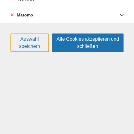
wegzudenken. Doch viele Nutzer sorgen sich um den
Datenschutz, da persönliche Daten an die Anbieter
Matomo
gesendet werden. Nicht jeder möchte diese
vertraulichen Informationen teilen, wenn er diese
smarten Programme nutzt. Eine Lösung sind "lokale"
Auswahl
Alle Cookies akzeptieren und
KI-Modelle, die auf dem eigenen Computer laufen ohne
speichern
schließen
Daten ins Netz zu schicken. In diesem Vortrag werden
einige lokale Modelle vorgestellt, mit gängigen KI-
Anwendungen verglichen und ein Blick auf die Zukunft
der datenschutzfreundlichen KI geworfen. Der Kurs
richtet sich an Personen, die bereits Erfahrungen mit KI
gesammelt haben.
19,00 €
Gebühr:
In den Warenkorb