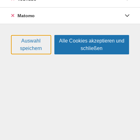
Nutzungsmöglichkeiten scheinen endlos. In dieser
individuellen Einzelschulung erhalten Sie eine
Matomo
maßgeschneiderte Einführung. Ganz gleich, ob Sie Ihr
Gerät erst seit kurzem besitzen oder bestimmte
Funktionen noch nicht kennen – wir helfen Ihnen dabei,
Ihr Smartphone oder Tablet sicher und effizient zu
Auswahl
Alle Cookies akzeptieren und
nutzen.
speichern
schließen
Weitere Hinweise
Bitte eigenes Smartphone oder Tablet mitbringen.
59,00 €
Gebühr:
Gebühr ist nicht ermäßigbar
In den Warenkorb