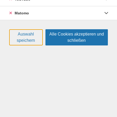
Nutzungsmöglichkeiten scheinen endlos. In dieser
Einzelschulung wird Ihnen gezeigt, wie Sie Ihr
Matomo
Smartphone oder Ihr Tablet sinnvoll und sicher
verwenden können. Ob ohne Vorkenntnisse oder mit
konkreten Fragen: In rund 45 Minuten erhalten Sie eine
individuelle Unterstützung.
Auswahl
Alle Cookies akzeptieren und
speichern
schließen
Weitere Hinweise
Bitte eigenes Smartphone oder Tablet mitbringen.
59,00 €
Gebühr:
Gebühr ist nicht ermäßigbar
In den Warenkorb
Kursnummer:
26H41442