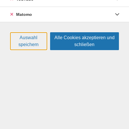
Nutzungsmöglichkeiten scheinen endlos. In dieser
individuellen Einzelschulung erhalten Sie eine
Matomo
maßgeschneiderte Einführung. Ganz gleich, ob Sie Ihr
Gerät erst seit kurzem besitzen oder bestimmte
Funktionen noch nicht kennen – wir helfen Ihnen dabei,
Ihr Smartphone oder Tablet sicher und effizient zu
Auswahl
Alle Cookies akzeptieren und
nutzen.
speichern
schließen
Weitere Hinweise
Bitte eigenes Smartphone oder Tablet mitbringen.
59,00 €
Gebühr:
Gebühr ist nicht ermäßigbar
Auf die Warteliste