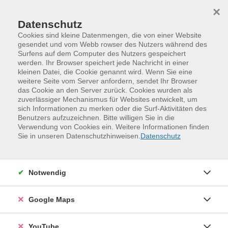
Skip to main content
Skip to page footer
×
Datenschutz
Cookies sind kleine Datenmengen, die von einer Website
gesendet und vom Webb rowser des Nutzers während des
Surfens auf dem Computer des Nutzers gespeichert
werden. Ihr Browser speichert jede Nachricht in einer
kleinen Datei, die Cookie genannt wird. Wenn Sie eine
weitere Seite vom Server anfordern, sendet Ihr Browser
das Cookie an den Server zurück. Cookies wurden als
zuverlässiger Mechanismus für Websites entwickelt, um
sich Informationen zu merken oder die Surf-Aktivitäten des
Benutzers aufzuzeichnen. Bitte willigen Sie in die
Verwendung von Cookies ein. Weitere Informationen finden
Programm
Digitales und Medien
Sie in unseren Datenschutzhinweisen.
Datenschutz
IT-Grundlagen und digitale Organisation
Smartphone und Tablet
Notwendig
Smartphone und Tablet -
Einzelschulung
Google Maps
Das Smartphone und das Tablet sind heute aus unserem
Alltag nicht mehr wegzudenken. Die
YouTube