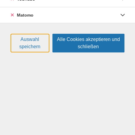
individuellen Einzelschulung erhalten Sie eine
maßgeschneiderte Einführung. Ganz gleich, ob Sie Ihr
Matomo
Gerät erst seit kurzem besitzen oder bestimmte
Funktionen noch nicht kennen – wir helfen Ihnen dabei,
Ihr Smartphone oder Tablet sicher und effizient zu
nutzen.
Auswahl
Alle Cookies akzeptieren und
speichern
schließen
Weitere Hinweise
Bitte eigenes Smartphone oder Tablet mitbringen.
59,00 €
Gebühr:
Gebühr ist nicht ermäßigbar
Auf die Warteliste
Kursnummer:
26F41476D