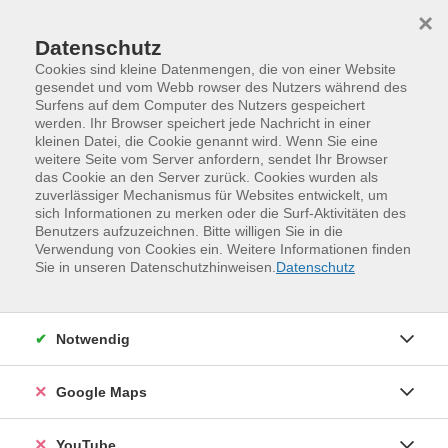
Skip to main content
Skip to page footer
×
Datenschutz
Cookies sind kleine Datenmengen, die von einer Website
gesendet und vom Webb rowser des Nutzers während des
Surfens auf dem Computer des Nutzers gespeichert
werden. Ihr Browser speichert jede Nachricht in einer
kleinen Datei, die Cookie genannt wird. Wenn Sie eine
weitere Seite vom Server anfordern, sendet Ihr Browser
das Cookie an den Server zurück. Cookies wurden als
zuverlässiger Mechanismus für Websites entwickelt, um
sich Informationen zu merken oder die Surf-Aktivitäten des
Benutzers aufzuzeichnen. Bitte willigen Sie in die
Verwendung von Cookies ein. Weitere Informationen finden
Programm
Digitales und Medien
Sie in unseren Datenschutzhinweisen.
Datenschutz
IT-Grundlagen und digitale Organisation
Smartphone und Tablet -
Notwendig
Einzelschulung
Das Smartphone und das Tablet sind heute aus unserem
Google Maps
Alltag nicht mehr wegzudenken. Die
Nutzungsmöglichkeiten scheinen endlos. In dieser
YouTube