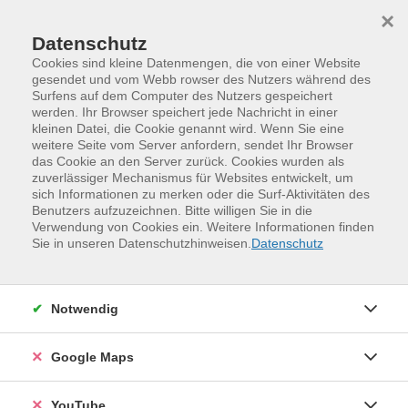
Skip to main content
Skip to page footer
×
Datenschutz
Cookies sind kleine Datenmengen, die von einer Website
gesendet und vom Webb rowser des Nutzers während des
Surfens auf dem Computer des Nutzers gespeichert
werden. Ihr Browser speichert jede Nachricht in einer
kleinen Datei, die Cookie genannt wird. Wenn Sie eine
weitere Seite vom Server anfordern, sendet Ihr Browser
das Cookie an den Server zurück. Cookies wurden als
zuverlässiger Mechanismus für Websites entwickelt, um
sich Informationen zu merken oder die Surf-Aktivitäten des
Benutzers aufzuzeichnen. Bitte willigen Sie in die
Verwendung von Cookies ein. Weitere Informationen finden
Programm
Digitales und Medien
Sie in unseren Datenschutzhinweisen.
Datenschutz
IT-Grundlagen und digitale Organisation
Smartphone und Tablet -
Notwendig
Einzelschulung
Das Smartphone und das Tablet sind heute aus unserem
Google Maps
Alltag nicht mehr wegzudenken. Die
Nutzungsmöglichkeiten scheinen endlos. In dieser
YouTube