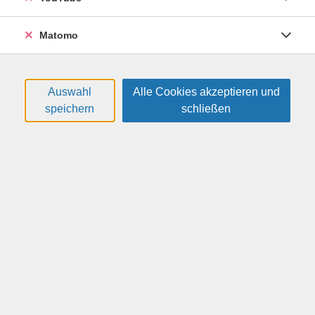
individuellen Einzelschulung erhalten Sie eine
maßgeschneiderte Einführung. Ganz gleich, ob Sie Ihr
Matomo
Gerät erst seit kurzem besitzen oder bestimmte
Funktionen noch nicht kennen – wir helfen Ihnen dabei,
Ihr Smartphone oder Tablet sicher und effizient zu
nutzen.
Auswahl
Alle Cookies akzeptieren und
speichern
schließen
Weitere Hinweise
Bitte eigenes Smartphone oder Tablet mitbringen.
59,00 €
Gebühr:
Gebühr ist nicht ermäßigbar
In den Warenkorb
Kursnummer:
26F41476B