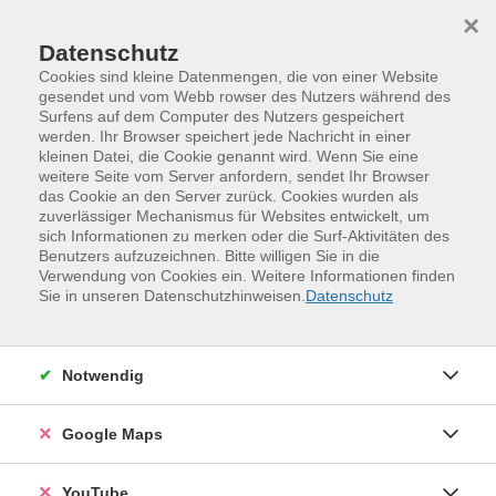
Skip to main content
Skip to page footer
×
Datenschutz
Cookies sind kleine Datenmengen, die von einer Website
gesendet und vom Webb rowser des Nutzers während des
Surfens auf dem Computer des Nutzers gespeichert
werden. Ihr Browser speichert jede Nachricht in einer
kleinen Datei, die Cookie genannt wird. Wenn Sie eine
weitere Seite vom Server anfordern, sendet Ihr Browser
das Cookie an den Server zurück. Cookies wurden als
zuverlässiger Mechanismus für Websites entwickelt, um
sich Informationen zu merken oder die Surf-Aktivitäten des
Benutzers aufzuzeichnen. Bitte willigen Sie in die
Verwendung von Cookies ein. Weitere Informationen finden
Programm
Digitales und Medien
Sie in unseren Datenschutzhinweisen.
Datenschutz
IT-Grundlagen und digitale Organisation
Smartphone und Tablet -
Notwendig
Einzelschulung
Das Smartphone und das Tablet sind heute aus unserem
Google Maps
Alltag nicht mehr wegzudenken. Die
Nutzungsmöglichkeiten scheinen endlos. In dieser
YouTube