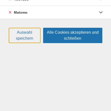
individuellen Einzelschulung erhalten Sie eine
maßgeschneiderte Einführung. Ganz gleich, ob Sie Ihr
Matomo
Gerät erst seit kurzem besitzen oder bestimmte
Funktionen noch nicht kennen – wir helfen Ihnen dabei,
Ihr Smartphone oder Tablet sicher und effizient zu
nutzen.
Auswahl
Alle Cookies akzeptieren und
speichern
schließen
Weitere Hinweise
Bitte eigenes Smartphone oder Tablet mitbringen.
59,00 €
Gebühr:
Gebühr ist nicht ermäßigbar
Auf die Warteliste
Kursnummer:
26F41476A