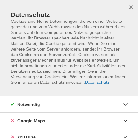
Skip to main content
Skip to page footer
×
Datenschutz
Cookies sind kleine Datenmengen, die von einer Website
gesendet und vom Webb rowser des Nutzers während des
Surfens auf dem Computer des Nutzers gespeichert
werden. Ihr Browser speichert jede Nachricht in einer
kleinen Datei, die Cookie genannt wird. Wenn Sie eine
weitere Seite vom Server anfordern, sendet Ihr Browser
das Cookie an den Server zurück. Cookies wurden als
zuverlässiger Mechanismus für Websites entwickelt, um
sich Informationen zu merken oder die Surf-Aktivitäten des
Benutzers aufzuzeichnen. Bitte willigen Sie in die
Verwendung von Cookies ein. Weitere Informationen finden
Programm
Digitales und Medien
Sie in unseren Datenschutzhinweisen.
Datenschutz
IT-Grundlagen und digitale Organisation
Notwendig
Google Maps
YouTube