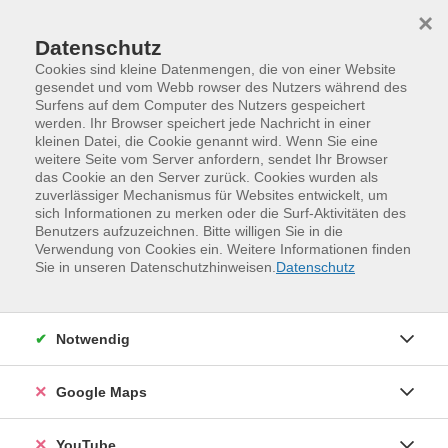
Skip to main content
Skip to page footer
×
Datenschutz
Cookies sind kleine Datenmengen, die von einer Website
gesendet und vom Webb rowser des Nutzers während des
Surfens auf dem Computer des Nutzers gespeichert
werden. Ihr Browser speichert jede Nachricht in einer
kleinen Datei, die Cookie genannt wird. Wenn Sie eine
weitere Seite vom Server anfordern, sendet Ihr Browser
das Cookie an den Server zurück. Cookies wurden als
zuverlässiger Mechanismus für Websites entwickelt, um
sich Informationen zu merken oder die Surf-Aktivitäten des
Benutzers aufzuzeichnen. Bitte willigen Sie in die
Verwendung von Cookies ein. Weitere Informationen finden
Programm
Digitales und Medien
Sie in unseren Datenschutzhinweisen.
Datenschutz
IT-Grundlagen und digitale Organisation
Betriebssysteme und Office-Programme
Notwendig
Linux-Werkstatt: die sichere und
praktische Alternative zu Windows
Google Maps
Gerade mit dem Supportende von Windows 10 wird für
viele Menschen die Frage nach einer sicheren
YouTube