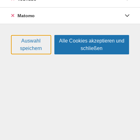
Betriebssystem-Alternative immer wichtiger. Linux ist
ein freies, quelloffenes Betriebssystem. Leistungsstark,
Matomo
kostenfrei und zuverlässig kann es auch auf älteren
Geräten stabil und ressourcenschonend laufen. In
unserer Linux-Werkstatt beantworten wir Ihre Fragen
zum Betriebssystem Linux oder unterstützen Sie bei der
Auswahl
Alle Cookies akzeptieren und
Installation und Einrichtung.
speichern
schließen
Weitere Hinweise
Zum Ausprobieren oder Installieren bringen Sie bitte
Ihr entsprechendes Endgerät (z.B. Laptop) mit.
29,00 €
Gebühr:
Kleingruppe, Gebühr ist nicht ermäßigbar
In den Warenkorb