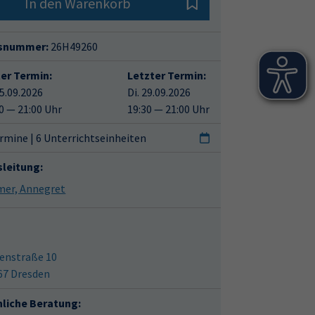
In den Warenkorb
snummer:
26H49260
ter Termin:
Letzter Termin:
15.09.2026
Di. 29.09.2026
0 — 21:00 Uhr
19:30 — 21:00 Uhr
rmine | 6 Unterrichtseinheiten
sleitung:
Riemer, Annegret
enstraße 10
67 Dresden
hliche Beratung: