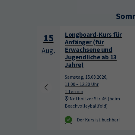
Somm
für
Keramik kennenlernen
17
Montag, 17.08.2026,
Aug.
09:30 – 12:30 Uhr
13
2 Termine
VHS, Annenstr. 10
beim