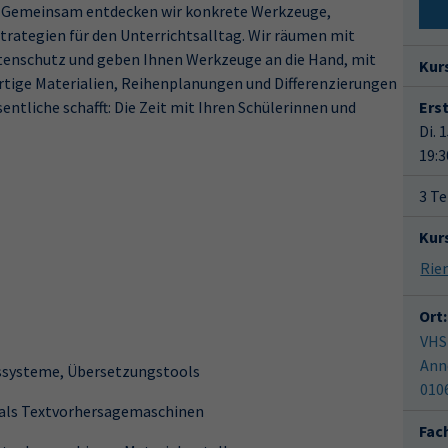
n. Gemeinsam entdecken wir konkrete Werkzeuge,
trategien für den Unterrichtsalltag. Wir räumen mit
atenschutz und geben Ihnen Werkzeuge an die Hand, mit
Kur
rtige Materialien, Reihenplanungen und Differenzierungen
sentliche schafft: Die Zeit mit Ihren Schülerinnen und
Ers
Di. 
19:3
3 Te
Kur
Ort:
VHS
Ann
gssysteme, Übersetzungstools
010
 als Textvorhersagemaschinen
Fac