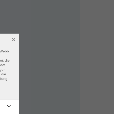
×
m Webb
ei, die
ndet
ger
 die
ndung