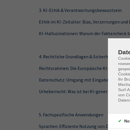
3. KI-Ethik & Verantwortungsbewusstsein
Ethik im KI-Zeitalter: Bias, Verzerrungen und
KI-Halluzinationen: Warum der Faktencheck bei
Dat
4. Rechtliche Grundlagen & Sicherheit
Cooki
rowse
Rechtsrahmen: Die Europäische KI-Verordnun
gespei
Cookie
Datenschutz: Umgang mit Eingabedaten und 
Ihr Br
Mechan
Surf-A
Urheberrecht: Was ist bei KI-generierten Inh
von Co
Daten
5. Fachspezifische Anwendungen
No
Sprachen: Effiziente Nutzung von DeepL