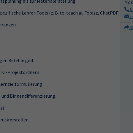
htsplanung bis zur Materialerstellung
Mon
0
zifische Lehrer-Tools (z. B. to-teach.ai, Fobizz, ChatPDF)
m
hranken
M
igen Befehle gibt
d KI-Projektordnern
Lernzielformulierung
und Binnendifferenzierung
zz)
ruck erstellen