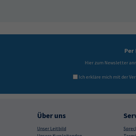
Per 
Hier zum Newsletter an
Ich erkläre mich mit der 
Über uns
Ser
Unser Leitbild
Sprec
Unsere Kursleitenden
Termi