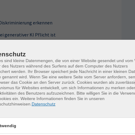
 Diskriminierung erkennen
 generativer KI Pflicht ist
enschutz
es sind kleine Datenmengen, die von einer Website gesendet und vo
r des Nutzers während des Surfens auf dem Computer des Nutzers
g im Schulkontext
chert werden. Ihr Browser speichert jede Nachricht in einer kleinen Dat
 genannt wird. Wenn Sie eine weitere Seite vom Server anfordern, se
Schutz von Schülerdaten
owser das Cookie an den Server zurück. Cookies wurden als zuverlässi
ismus für Websites entwickelt, um sich Informationen zu merken oder
ktivitäten des Benutzers aufzuzeichnen. Bitte willigen Sie in die Verwe
alten zu beachten?
okies ein. Weitere Informationen finden Sie in unseren
schutzhinweisen.
Datenschutz
twendig