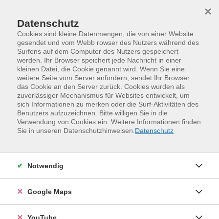
Skip to main content
Skip to page footer
×
Datenschutz
Cookies sind kleine Datenmengen, die von einer Website
gesendet und vom Webb rowser des Nutzers während des
Surfens auf dem Computer des Nutzers gespeichert
werden. Ihr Browser speichert jede Nachricht in einer
kleinen Datei, die Cookie genannt wird. Wenn Sie eine
weitere Seite vom Server anfordern, sendet Ihr Browser
das Cookie an den Server zurück. Cookies wurden als
zuverlässiger Mechanismus für Websites entwickelt, um
sich Informationen zu merken oder die Surf-Aktivitäten des
Benutzers aufzuzeichnen. Bitte willigen Sie in die
Verwendung von Cookies ein. Weitere Informationen finden
Programm
Sie in unseren Datenschutzhinweisen.
Datenschutz
Alphabetisierung, Grundbildung und Inklusion
Inklusion und barrierefreies Lernen
Notwendig
Kursplanung leicht gemacht - Leichte
und Einfache Sprache in der
Google Maps
Erwachsenenbildung
Erfahrungsaustausch für Mitarbeitende in der
YouTube