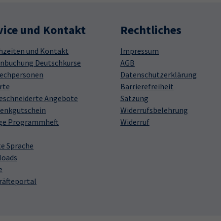
vice und Kontakt
Rechtliches
hzeiten und Kontakt
Impressum
nbuchung Deutschkurse
AGB
echpersonen
Datenschutzerklärung
rte
Barrierefreiheit
schneiderte Angebote
Satzung
enkgutschein
Widerrufsbelehrung
ge Programmheft
Widerruf
te Sprache
loads
e
räfteportal