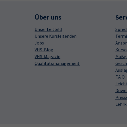
Über uns
Ser
Unser Leitbild
Sprec
Unsere Kursleitenden
Termi
Jobs
Anspr
VHS-Blog
Kurso
VHS-Magazin
Maßge
Qualitätsmanagement
Gesch
Ausla
F.A.Q.
Leich
Down
Press
Lehrk