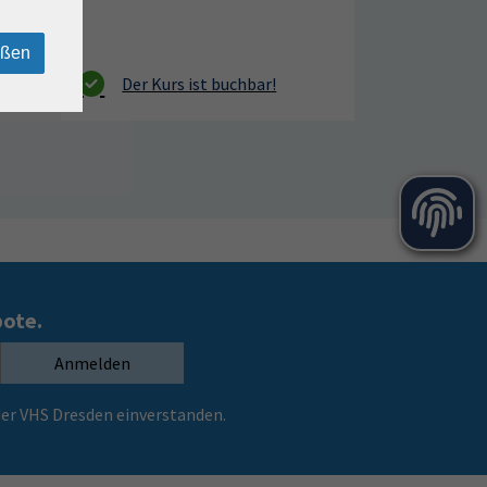
eßen
bote.
Anmelden
er VHS Dresden einverstanden.