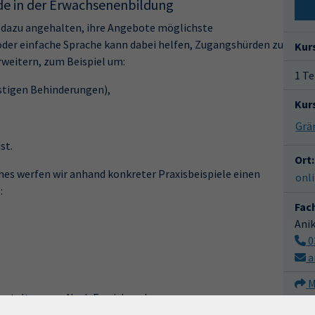
de in der Erwachsenenbildung
 dazu angehalten, ihre Angebote möglichste
/oder einfache Sprache kann dabei helfen, Zugangshürden zu
Kur
weitern, zum Beispiel um:
1 Te
stigen Behinderungen),
Kur
st.
Ort:
es werfen wir anhand konkreter Praxisbeispiele einen
onl
:
Fac
Ani
0
a
M
anstaltung an. Nach Erreichen der
er Termin in Abstimmung gefunden.