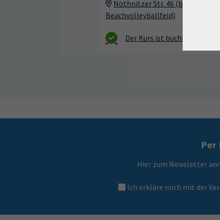
Nöthnitzer Str. 46 (beim
Beachvolleyballfeld)
Per 
Hier zum Newsletter an
Ich erkläre mich mit der 