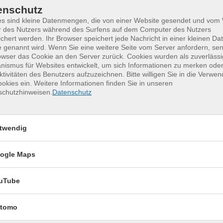
enschutz
es sind kleine Datenmengen, die von einer Website gesendet und vo
r des Nutzers während des Surfens auf dem Computer des Nutzers
chert werden. Ihr Browser speichert jede Nachricht in einer kleinen Dat
 genannt wird. Wenn Sie eine weitere Seite vom Server anfordern, se
owser das Cookie an den Server zurück. Cookies wurden als zuverlässi
ismus für Websites entwickelt, um sich Informationen zu merken oder
ktivitäten des Benutzers aufzuzeichnen. Bitte willigen Sie in die Verwe
okies ein. Weitere Informationen finden Sie in unseren
erkurse für unvergessliche Somme
schutzhinweisen.
Datenschutz
Keramik kennenlernen
17
twendig
Montag, 17.08.2026,
Aug.
09:30 – 12:30 Uhr
ogle Maps
2 Termine
VHS, Annenstr. 10
uTube
tomo