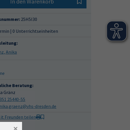
In den Warenkorb
snummer:
25H5I30
rmin | 0 Unterrichtseinheiten
sleitung:
Gränz, Anika
ine
hliche Beratung:
ka Gränz
351 25440-55
nika.graenz@vhs-dresden.de
it Freunden teilen
×