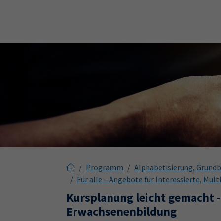
Skip to main content
Skip to page footer
Programm
Alphabetisierung, Grundb
Für alle – Angebote für Interessierte, Mul
Kursplanung leicht gemacht -
Erwachsenenbildung