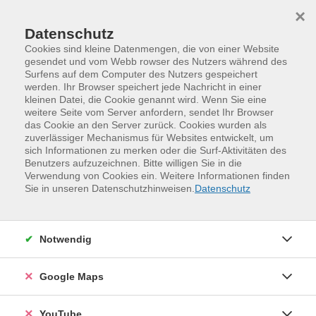
Skip to main content
Skip to page footer
×
Datenschutz
Cookies sind kleine Datenmengen, die von einer Website
gesendet und vom Webb rowser des Nutzers während des
Surfens auf dem Computer des Nutzers gespeichert
werden. Ihr Browser speichert jede Nachricht in einer
kleinen Datei, die Cookie genannt wird. Wenn Sie eine
weitere Seite vom Server anfordern, sendet Ihr Browser
das Cookie an den Server zurück. Cookies wurden als
zuverlässiger Mechanismus für Websites entwickelt, um
sich Informationen zu merken oder die Surf-Aktivitäten des
Benutzers aufzuzeichnen. Bitte willigen Sie in die
Verwendung von Cookies ein. Weitere Informationen finden
Programm
Kinder, Jugend und Familie
Sie in unseren Datenschutzhinweisen.
Datenschutz
Familien- und Eltern-Kind-Kurse
Kochen
Leckeres aus Österreich - Kochkurs mit
Notwendig
Kindern ab 7 Jahre
Kochen und essen wie in den Bergen ... Mögen Sie und
Google Maps
Ihre Kinder Kaiserschmarrn auch so gern? Dann können
Sie diesen und andere typische Gerichte mit unserem
YouTube