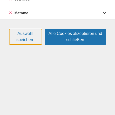
Weitere Hinweise
In Zusammenarbeit mit dem Gläsernen Labor
Matomo
Auswahl
Alle Cookies akzeptieren und
speichern
schließen
Altersgruppe:
9 - 11 Jahre
15,00 €
Gebühr:
In den Warenkorb
Kursnummer:
26F5107
Start:
Ende:
Di. 11.08.2026
Di. 11.08.2026
10:00 Uhr
12:00 Uhr
1 Termin | 3 Unterrichtseinheiten