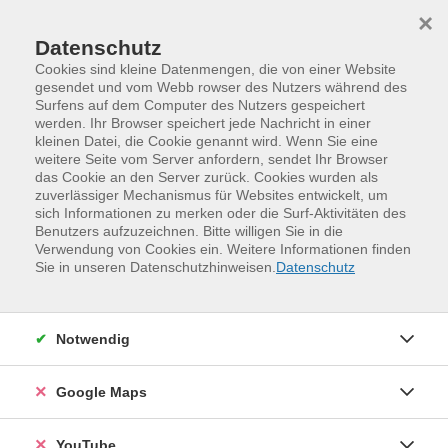
Skip to main content
Skip to page footer
×
Datenschutz
Cookies sind kleine Datenmengen, die von einer Website
gesendet und vom Webb rowser des Nutzers während des
Surfens auf dem Computer des Nutzers gespeichert
werden. Ihr Browser speichert jede Nachricht in einer
Programm
Sommerkurse
kleinen Datei, die Cookie genannt wird. Wenn Sie eine
Kriminaltechnik hautnah (ab 9 Jahre)
weitere Seite vom Server anfordern, sendet Ihr Browser
das Cookie an den Server zurück. Cookies wurden als
Die Arbeit der Kriminaltechniker kennt ihr aus
zuverlässiger Mechanismus für Websites entwickelt, um
sich Informationen zu merken oder die Surf-Aktivitäten des
unzähligen Büchern, Kriminalromanen, Serien oder
Benutzers aufzuzeichnen. Bitte willigen Sie in die
Filmen. Für zwei spannende Stunden schlüpft ihr im
Verwendung von Cookies ein. Weitere Informationen finden
Gläsernen Labor in die Rolle der Experten für
Sie in unseren Datenschutzhinweisen.
Datenschutz
Spurensicherung und lernt deren Arbeit kennen. In
einem authentischen Labor könnt ihr experimentieren
und mikroskopieren. Anhand von fiktiven Täterspuren
Notwendig
weist ihr Blut nach, mikroskopiert Haare, Stoffreste und
Pollen und sichert Fingerabdrücke.
Google Maps
Exklusiv für Kinder!
YouTube