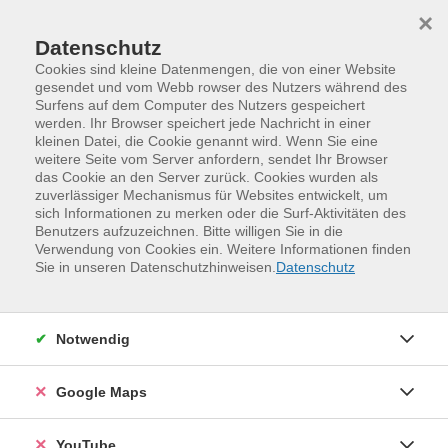
Skip to main content
Skip to page footer
×
Datenschutz
Cookies sind kleine Datenmengen, die von einer Website
gesendet und vom Webb rowser des Nutzers während des
Surfens auf dem Computer des Nutzers gespeichert
werden. Ihr Browser speichert jede Nachricht in einer
Programm
Kursangbeot im O.D.C.
kleinen Datei, die Cookie genannt wird. Wenn Sie eine
Kleine Ideen, große Entlastung!
weitere Seite vom Server anfordern, sendet Ihr Browser
das Cookie an den Server zurück. Cookies wurden als
Finanzielle Entlastung
zuverlässiger Mechanismus für Websites entwickelt, um
sich Informationen zu merken oder die Surf-Aktivitäten des
Aus einfachen Materialien entstehen richtig schöne
Benutzers aufzuzeichnen. Bitte willigen Sie in die
Sachen und das ganz ohne viel Geld auszugeben. In
Verwendung von Cookies ein. Weitere Informationen finden
diesem Workshop gestalten wir Ohrhänger aus
Sie in unseren Datenschutzhinweisen.
Datenschutz
vorhandenen Materialien wie Fahrradschläuchen oder
Schmuckelementen, die sich gut weiterverwenden
lassen. Schritt für Schritt wird dir, wie leicht das geht.
Notwendig
Im Gespräch sammeln wir außerdem praktische Tipps,
Google Maps
die im Alltag entlasten können: kreative Ideen und
clevere Tricks.
YouTube