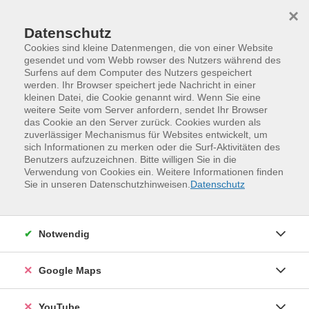
Skip to main content
Skip to page footer
×
Datenschutz
Cookies sind kleine Datenmengen, die von einer Website
gesendet und vom Webb rowser des Nutzers während des
Surfens auf dem Computer des Nutzers gespeichert
werden. Ihr Browser speichert jede Nachricht in einer
Programm
Verwenden statt Verschwenden
kleinen Datei, die Cookie genannt wird. Wenn Sie eine
Gorbitz – Helbigsdorfer Weg 1
Gorbitz – Mai 2026
weitere Seite vom Server anfordern, sendet Ihr Browser
das Cookie an den Server zurück. Cookies wurden als
Geld im Griff – ohne Kopfzerbrechen!
zuverlässiger Mechanismus für Websites entwickelt, um
Finanzielle Entlastung
sich Informationen zu merken oder die Surf-Aktivitäten des
Benutzers aufzuzeichnen. Bitte willigen Sie in die
Gemeinsam kochen wir einfache, leckere Gerichte aus
Verwendung von Cookies ein. Weitere Informationen finden
günstigen Zutaten und Lebensmitteln, die oft übrig
Sie in unseren Datenschutzhinweisen.
Datenschutz
bleiben. Dabei entdecken wir, wie sich aus Resten neue
Mahlzeiten zaubern lassen und wie gutes Essen auch
mit kleinem Budget gelingt.
Notwendig
Während wir gemeinsam schnippeln und kochen,
Google Maps
tauschen wir praktische Alltagstipps aus: Wie kann man
Mahlzeiten besser planen, Lebensmittel länger nutzen
YouTube