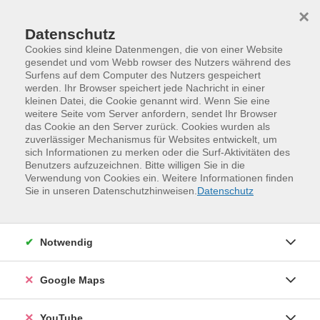
Skip to main content
Skip to page footer
×
Datenschutz
Cookies sind kleine Datenmengen, die von einer Website
gesendet und vom Webb rowser des Nutzers während des
Surfens auf dem Computer des Nutzers gespeichert
werden. Ihr Browser speichert jede Nachricht in einer
Verwenden statt Verschwenden
kleinen Datei, die Cookie genannt wird. Wenn Sie eine
Prohlis – Otto-Dix-Center
Prohlis – September 2026
weitere Seite vom Server anfordern, sendet Ihr Browser
das Cookie an den Server zurück. Cookies wurden als
Loading...
zuverlässiger Mechanismus für Websites entwickelt, um
sich Informationen zu merken oder die Surf-Aktivitäten des
Prohlis – September 2026
Benutzers aufzuzeichnen. Bitte willigen Sie in die
Verwendung von Cookies ein. Weitere Informationen finden
Loading...
Veranstaltungen (
3
)
Sie in unseren Datenschutzhinweisen.
Datenschutz
Filter
Notwendig
Sortierung
Google Maps
Pause vom Alltag? Komm vorbei!
YouTube