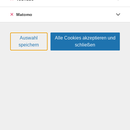
Begegnung
25VSV3462
Matomo
gebührenfrei
01.09.2026
12:00
—
15:00
Uhr
Auswahl
Alle Cookies akzeptieren und
VHS im O.D.C., Reicker Str. 60
speichern
schließen
Brockmeyer, Lisa
Vom Mini-Budget zur Maxi-Ernte!
Selbstversorgung
25VSV3471
gebührenfrei
08.09.2026
16:00
—
19:45
Uhr